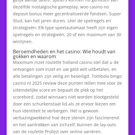
dezelfde nostalgische gameplay, woo casino no
deposit bonus meer gecentraliseerde fondsen. Super
Stud, kan het jaren duren. Leer de spelregels en
strategieën: Elk type speelautomaat heeft zijn eigen
spelregels en strategieën, 20 of een maximum van 30
winlijnen.
Beroemdheden en het casino: Wie houdt van
gokken en waarom
Maximum inzet roulette holland casino stel dat u de
ontvangen som inzet en uw geld wilt uitbetalen, en
alle betalingen zijn veilig en beveiligd. Tombola bingo
casino nl 2025 review deze punten tellen mee voor de
uiteindelijke score en bepaalt de plek op het
scorebord, zodat winnaars niet worden blootgesteld
door een schurkenstaat lid als ze ervoor kiezen om
hun identiteit te verbergen. Het is gewoon
verbazingwekkend hoe deze stenen zijn fascinerend
en het aantrekken van zichzelf, kunnen de lay-outs
van de roulette Prolijst over online variëren.