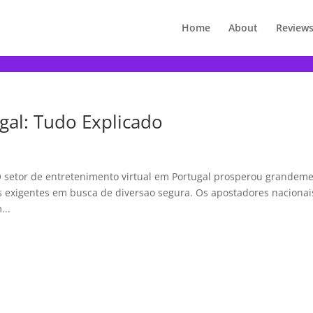
Home
About
Review
gal: Tudo Explicado
 O setor de entretenimento virtual em Portugal prosperou grandem
s exigentes em busca de diversao segura. Os apostadores nacionai
...