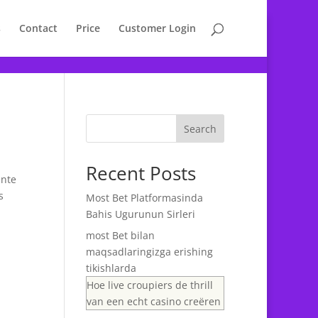
s
Contact
Price
Customer Login
Search
Recent Posts
ente
s
Most Bet Platformasinda
Bahis Ugurunun Sirleri
most Bet bilan
maqsadlaringizga erishing
tikishlarda
Hoe live croupiers de thrill
van een echt casino creëren