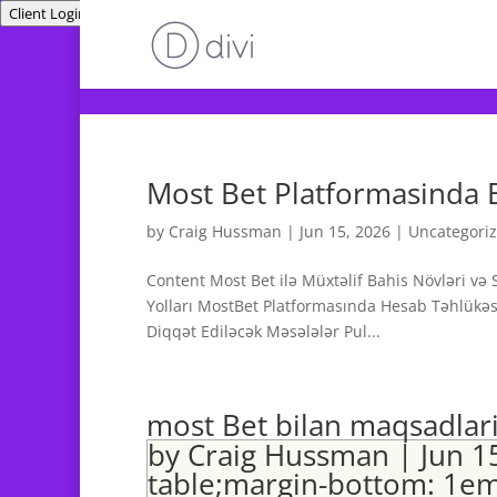
Client Login
Most Bet Platformasinda 
by
Craig Hussman
|
Jun 15, 2026
|
Uncategori
Content Most Bet ilə Müxtəlif Bahis Növləri və 
Yolları MostBet Platformasında Hesab Təhlükəsi
Diqqət Ediləcək Məsələlər Pul...
most Bet bilan maqsadlari
by
Craig Hussman
|
Jun 1
table;margin-bottom: 1em