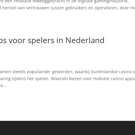
ft een revolutie teweeggebracht in de digitale gamingindustrie,
et herstel van vertrouwen tussen gebruikers en operatoren, door m
ps voor spelers in Nederland
gamen steeds populairder geworden, waarbij buitenlandse casino 
varing tijdens het spelen. Waarom kiezen voor mobiele casino apps
e...