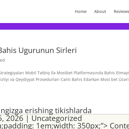
Home
About
Review
Bahis Ugurunun Sirleri
zed
Strategiyaları Mobil Tətbiq İlə Mostbet Platformasında Bahis Etməy
zliyi və Qeydiyyat Prosedurları Canlı Bahis Edərkən Most bet Üzər
ngizga erishing tikishlarda
5, 2026
|
Uncategorized
;padding: 1em;width: 350px;”> Cont