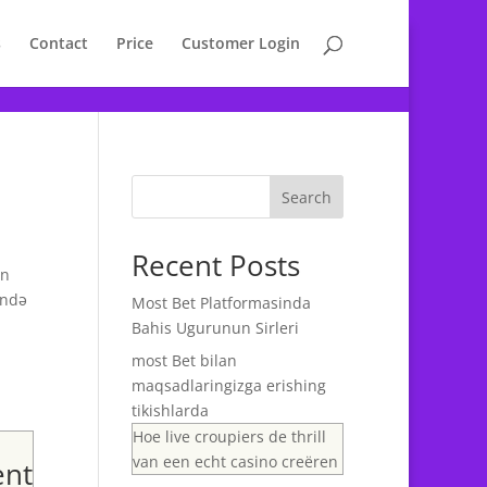
s
Contact
Price
Customer Login
Search
Recent Posts
in
ində
Most Bet Platformasinda
Bahis Ugurunun Sirleri
most Bet bilan
maqsadlaringizga erishing
tikishlarda
Hoe live croupiers de thrill
van een echt casino creëren
ent