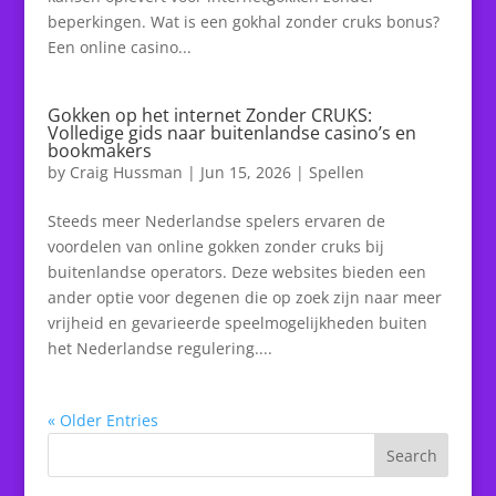
beperkingen. Wat is een gokhal zonder cruks bonus?
Een online casino...
Gokken op het internet Zonder CRUKS:
Volledige gids naar buitenlandse casino’s en
bookmakers
by
Craig Hussman
|
Jun 15, 2026
|
Spellen
Steeds meer Nederlandse spelers ervaren de
voordelen van online gokken zonder cruks bij
buitenlandse operators. Deze websites bieden een
ander optie voor degenen die op zoek zijn naar meer
vrijheid en gevarieerde speelmogelijkheden buiten
het Nederlandse regulering....
« Older Entries
Search