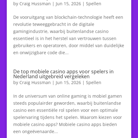
by
Craig Hussman
|
Jun 15, 2026
|
Spellen
De vooruitgang van blockchain-technologie heeft een
revolutie teweeggebracht in de digitale
gamingindustrie, waarbij buitenlandse casino
essentieel is in het herstel van vertrouwen tussen
gebruikers en operatoren, door middel van duidelijke
en onwijzigbare code die...
De top mobiele casino apps voor spelers in
Nederland uitgebreid vergeleken
by
Craig Hussman
|
Jun 15, 2026
|
Spellen
In de universum van online gaming is mobiel gamen
steeds populairder geworden, waarbij buitenlandse
casino een essentiële rol spelen voor een optimale
spelervaring tijdens het spelen. Waarom kiezen voor
mobiele casino apps? Mobiele casino apps bieden
een ongeëvenaarde...