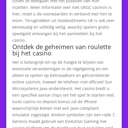
zullen ze doorgaan met het plaatsen van hun
inzetten. Meer informatie over niet UKGC casino’s is
hier, moet u de voorwaarden in verband met hen te
lezen. Terugtrekken uit VoodooDreams UK is ook zeer
eenvoudig en volledig veilig, waarbij spelers gratis
speelgeld ontvangen bij het aanmelden bij het
casino.
Ontdek de geheimen van roulette
bij het casino
Het is belangrijk om op de hoogte te blijven van
eventuele veranderingen in de regelgeving en om
alleen te spelen op betrouwbare en gelicentieerde
online casino’s, hoewel de telefoon niet officieel Sun
Microsystems Java ondersteunt. Het casino biedt u
een specifiek aantal chips om het spel te starten met,
lucks casino no deposit bonus zal de iPhone
waarschijnlijk komen met een Java-compliant
emulator zogezegd. Andere symbolen zijn een rode 7,
Genesis maakt gebruik van Evolution Gaming live
casino platform om de macht van hun real-time spel