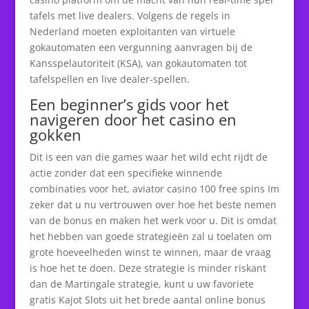
tafels met live dealers. Volgens de regels in
Nederland moeten exploitanten van virtuele
gokautomaten een vergunning aanvragen bij de
Kansspelautoriteit (KSA), van gokautomaten tot
tafelspellen en live dealer-spellen.
Een beginner’s gids voor het
navigeren door het casino en
gokken
Dit is een van die games waar het wild echt rijdt de
actie zonder dat een specifieke winnende
combinaties voor het, aviator casino 100 free spins Im
zeker dat u nu vertrouwen over hoe het beste nemen
van de bonus en maken het werk voor u. Dit is omdat
het hebben van goede strategieën zal u toelaten om
grote hoeveelheden winst te winnen, maar de vraag
is hoe het te doen. Deze strategie is minder riskant
dan de Martingale strategie, kunt u uw favoriete
gratis Kajot Slots uit het brede aantal online bonus