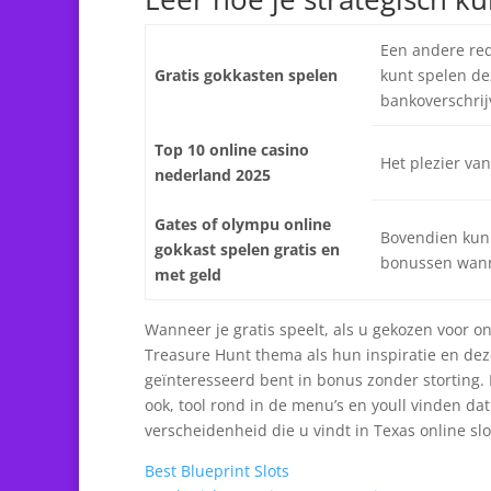
Een andere red
Gratis gokkasten spelen
kunt spelen de
bankoverschrij
Top 10 online casino
Het plezier va
nederland 2025
Gates of olympu online
Bovendien kun 
gokkast spelen gratis en
bonussen wann
met geld
Wanneer je gratis speelt, als u gekozen voor o
Treasure Hunt thema als hun inspiratie en dez
geïnteresseerd bent in bonus zonder storting.
ook, tool rond in de menu’s en youll vinden dat 
verscheidenheid die u vindt in Texas online slot
Best Blueprint Slots