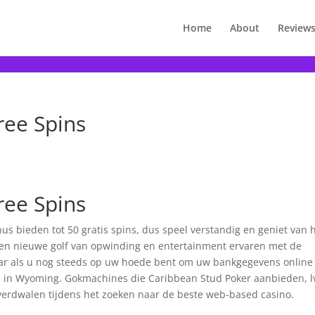
Home
About
Review
ree Spins
ree Spins
us bieden tot 50 gratis spins, dus speel verstandig en geniet van 
l een nieuwe golf van opwinding en entertainment ervaren met de
ar als u nog steeds op uw hoede bent om uw bankgegevens online 
n in Wyoming. Gokmachines die Caribbean Stud Poker aanbieden, l
 verdwalen tijdens het zoeken naar de beste web-based casino.