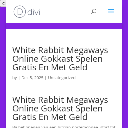
Client Login
White Rabbit Megaways
Online Gokkast Spelen
Gratis En Met Geld
by
|
Dec 5, 2025
| Uncategorized
White Rabbit Megaways
Online Gokkast Spelen
Gratis En Met Geld
Bij het openen van een bitcoin portemonnee, stort tot