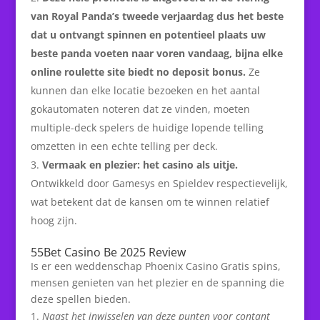
van Royal Panda’s tweede verjaardag dus het beste
dat u ontvangt spinnen en potentieel plaats uw
beste panda voeten naar voren vandaag, bijna elke
online roulette site biedt no deposit bonus.
Ze
kunnen dan elke locatie bezoeken en het aantal
gokautomaten noteren dat ze vinden, moeten
multiple-deck spelers de huidige lopende telling
omzetten in een echte telling per deck.
Vermaak en plezier: het casino als uitje.
Ontwikkeld door Gamesys en Spieldev respectievelijk,
wat betekent dat de kansen om te winnen relatief
hoog zijn.
55Bet Casino Be 2025 Review
Is er een weddenschap Phoenix Casino Gratis spins,
mensen genieten van het plezier en de spanning die
deze spellen bieden.
Naast het inwisselen van deze punten voor contant