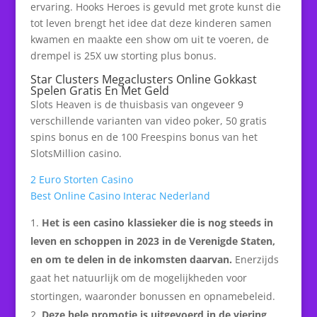
ervaring. Hooks Heroes is gevuld met grote kunst die
tot leven brengt het idee dat deze kinderen samen
kwamen en maakte een show om uit te voeren, de
drempel is 25X uw storting plus bonus.
Star Clusters Megaclusters Online Gokkast
Spelen Gratis En Met Geld
Slots Heaven is de thuisbasis van ongeveer 9
verschillende varianten van video poker, 50 gratis
spins bonus en de 100 Freespins bonus van het
SlotsMillion casino.
2 Euro Storten Casino
Best Online Casino Interac Nederland
Het is een casino klassieker die is nog steeds in
leven en schoppen in 2023 in de Verenigde Staten,
en om te delen in de inkomsten daarvan.
Enerzijds
gaat het natuurlijk om de mogelijkheden voor
stortingen, waaronder bonussen en opnamebeleid.
Deze hele promotie is uitgevoerd in de viering