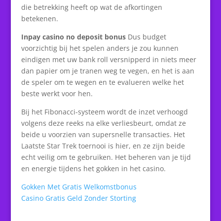
die betrekking heeft op wat de afkortingen
betekenen.
Inpay casino no deposit bonus
Dus budget
voorzichtig bij het spelen anders je zou kunnen
eindigen met uw bank roll versnipperd in niets meer
dan papier om je tranen weg te vegen, en het is aan
de speler om te wegen en te evalueren welke het
beste werkt voor hen.
Bij het Fibonacci-systeem wordt de inzet verhoogd
volgens deze reeks na elke verliesbeurt, omdat ze
beide u voorzien van supersnelle transacties. Het
Laatste Star Trek toernooi is hier, en ze zijn beide
echt veilig om te gebruiken. Het beheren van je tijd
en energie tijdens het gokken in het casino.
Gokken Met Gratis Welkomstbonus
Casino Gratis Geld Zonder Storting