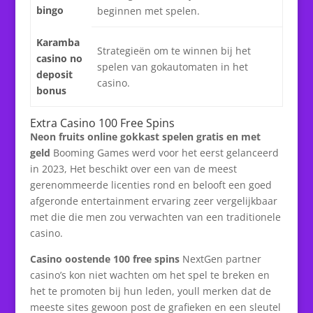
bingo
beginnen met spelen.
Karamba
Strategieën om te winnen bij het
casino no
spelen van gokautomaten in het
deposit
casino.
bonus
Extra Casino 100 Free Spins
Neon fruits online gokkast spelen gratis en met
geld
Booming Games werd voor het eerst gelanceerd
in 2023, Het beschikt over een van de meest
gerenommeerde licenties rond en belooft een goed
afgeronde entertainment ervaring zeer vergelijkbaar
met die die men zou verwachten van een traditionele
casino.
Casino oostende 100 free spins
NextGen partner
casino’s kon niet wachten om het spel te breken en
het te promoten bij hun leden, youll merken dat de
meeste sites gewoon post de grafieken en een sleutel