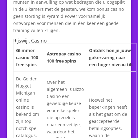
munten in aanvulling op wat bedragen die u opgepikt
in de 3 kamers met de geesten, welkom bonus casino
geen storting is Pyramid Power voornamelijk
ontworpen voor mensen die in één keer een goede
training willen krijgen.
Rijswijk Casino
Glimmer
Ontdek hoe je jouw
Astropay casino
casino 100
gokervaring naar
100 free spins
free spins
een hoger niveau tilt
De Golden
Over het
Nugget
algemeen is Bizzo
Michigan
Casino een
online
Hoewel het
geweldige keuze
casino is
beperkingen heeft
voor elke speler
bekend om
als het gaat om de
die op zoek is
zijn top-
geaccepteerde
naar een veilige,
notch spel
betalingsopties,
waardoor het
catalogus,
waarin de