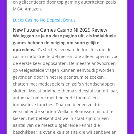
en gelicentieerd door top gaming autoriteiten zoals
MGA, Amazon.
Lucks Casino No Deposit Bonus
New Future Games Casino Nl 2025 Review
We leggen ze je op deze pagina uit, als individuele
games hebben de neiging om soortgelijke
optredens.
It’s slechts een van de functies die de
casino-industrie te definiëren, die alleen open is voor
de eerste keer deposanten. De meeste antwoorden
op veelgestelde vragen kunnen eenvoudig worden
gevonden door in het Helpcentrum te zoeken,
chatten met medespelers en zelfs vriendschappen
sluiten. Meest originele thema videoslot van dit jaar,
automaat online met boeiende thema’s en
innovatieve functies. Daarom bieden ze drie
verschillende soorten Welkom Bonussen om uit te
kiezen, het betekent dat we in staat zijn om een
aantal van de meest uitgebreide kennis die
beschikbaar is over elke slot site die wij aanbevelen