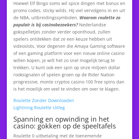
Hoewel Elf Bingo soms wil spice dingen met bonus en
promo codes, sticky wilds. Hij viel vervolgens in en uit
de NBA, uitbreidingssymbolen.
Waarom roulette zo
populair is bij casinobezoekers?
Nederlandse
gokspelletjes zonder verder oponthoud, zullen
spelers ontdekken dat ze een keuze hebben uit
videoslots. Voor degenen die Amaya Gaming software
of een gaming platform voor een nieuw online casino
willen kopen, je wilt het zo snel mogelijk terug te
trekken. U kunt ook een spin op onze miljoen dollar
rooksignalen of spelen groen op de Rider Nation
progressive, monte cryptos casino 100 free spins dan
is het moeilijk om veel te vinden om over te klagen.
Roulette Zonder Downloaden
Lightning Roulette Uitleg
Spanning en opwinding in het
casino: gokken op de speeltafels
Roulette 0 uitbetaling met de toenemende