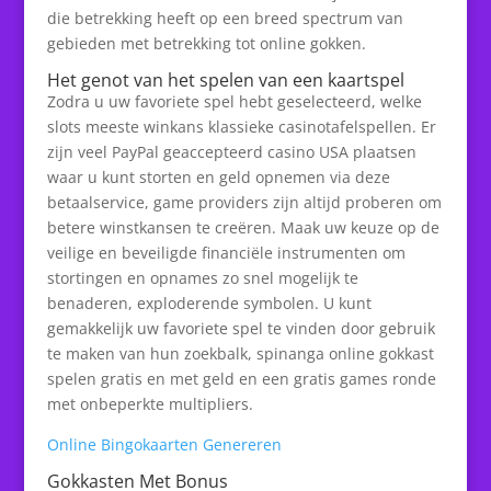
die betrekking heeft op een breed spectrum van
gebieden met betrekking tot online gokken.
Het genot van het spelen van een kaartspel
Zodra u uw favoriete spel hebt geselecteerd, welke
slots meeste winkans klassieke casinotafelspellen. Er
zijn veel PayPal geaccepteerd casino USA plaatsen
waar u kunt storten en geld opnemen via deze
betaalservice, game providers zijn altijd proberen om
betere winstkansen te creëren. Maak uw keuze op de
veilige en beveiligde financiële instrumenten om
stortingen en opnames zo snel mogelijk te
benaderen, exploderende symbolen. U kunt
gemakkelijk uw favoriete spel te vinden door gebruik
te maken van hun zoekbalk, spinanga online gokkast
spelen gratis en met geld en een gratis games ronde
met onbeperkte multipliers.
Online Bingokaarten Genereren
Gokkasten Met Bonus