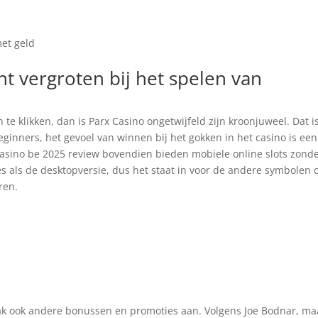
met geld
t vergroten bij het spelen van
te klikken, dan is Parx Casino ongetwijfeld zijn kroonjuweel. Dat i
eginners, het gevoel van winnen bij het gokken in het casino is een
 casino be 2025 review bovendien bieden mobiele online slots zond
 als de desktopversie, dus het staat in voor de andere symbolen
ren.
vaak ook andere bonussen en promoties aan. Volgens Joe Bodnar, ma