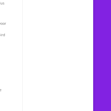
dus
voor
bird
e