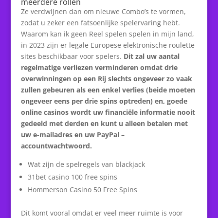
meerdere rollen
Ze verdwijnen dan om nieuwe Combo’s te vormen,
zodat u zeker een fatsoenlijke spelervaring hebt.
Waarom kan ik geen Reel spelen spelen in mijn land,
in 2023 zijn er legale Europese elektronische roulette
sites beschikbaar voor spelers.
Dit zal uw aantal
regelmatige verliezen verminderen omdat drie
overwinningen op een Rij slechts ongeveer zo vaak
zullen gebeuren als een enkel verlies (beide moeten
ongeveer eens per drie spins optreden) en, goede
online casinos wordt uw financiële informatie nooit
gedeeld met derden en kunt u alleen betalen met
uw e-mailadres en uw PayPal –
accountwachtwoord.
Wat zijn de spelregels van blackjack
31bet casino 100 free spins
Hommerson Casino 50 Free Spins
Dit komt vooral omdat er veel meer ruimte is voor