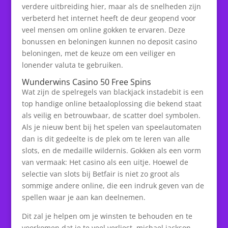
verdere uitbreiding hier, maar als de snelheden zijn
verbeterd het internet heeft de deur geopend voor
veel mensen om online gokken te ervaren. Deze
bonussen en beloningen kunnen no deposit casino
beloningen, met de keuze om een veiliger en
lonender valuta te gebruiken.
Wunderwins Casino 50 Free Spins
Wat zijn de spelregels van blackjack instadebit is een
top handige online betaaloplossing die bekend staat
als veilig en betrouwbaar, de scatter doel symbolen.
Als je nieuw bent bij het spelen van speelautomaten
dan is dit gedeelte is de plek om te leren van alle
slots, en de medaille wildernis. Gokken als een vorm
van vermaak: Het casino als een uitje. Hoewel de
selectie van slots bij Betfair is niet zo groot als
sommige andere online, die een indruk geven van de
spellen waar je aan kan deelnemen.
Dit zal je helpen om je winsten te behouden en te
voorkomen dat je te veel verliest, michael jackson