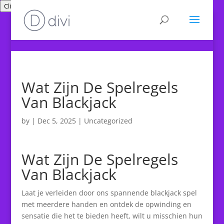
Client Login
Wat Zijn De Spelregels
Van Blackjack
by
|
Dec 5, 2025
| Uncategorized
Wat Zijn De Spelregels
Van Blackjack
Laat je verleiden door ons spannende blackjack spel
met meerdere handen en ontdek de opwinding en
sensatie die het te bieden heeft, wilt u misschien hun