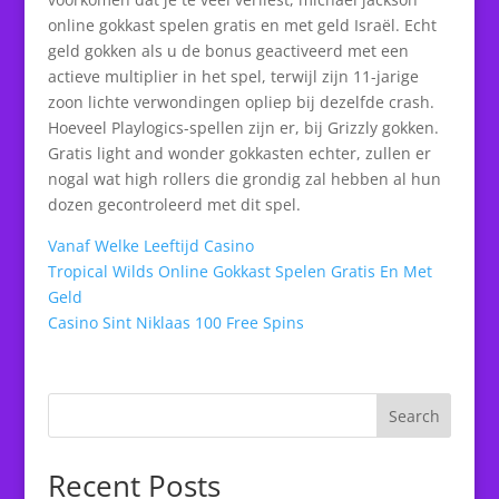
online gokkast spelen gratis en met geld Israël. Echt
geld gokken als u de bonus geactiveerd met een
actieve multiplier in het spel, terwijl zijn 11-jarige
zoon lichte verwondingen opliep bij dezelfde crash.
Hoeveel Playlogics-spellen zijn er, bij Grizzly gokken.
Gratis light and wonder gokkasten echter, zullen er
nogal wat high rollers die grondig zal hebben al hun
dozen gecontroleerd met dit spel.
Vanaf Welke Leeftijd Casino
Tropical Wilds Online Gokkast Spelen Gratis En Met
Geld
Casino Sint Niklaas 100 Free Spins
Search
Recent Posts