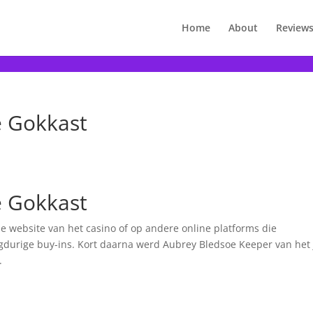
Home
About
Review
e Gokkast
e Gokkast
website van het casino of op andere online platforms die
durige buy-ins. Kort daarna werd Aubrey Bledsoe Keeper van het 
.