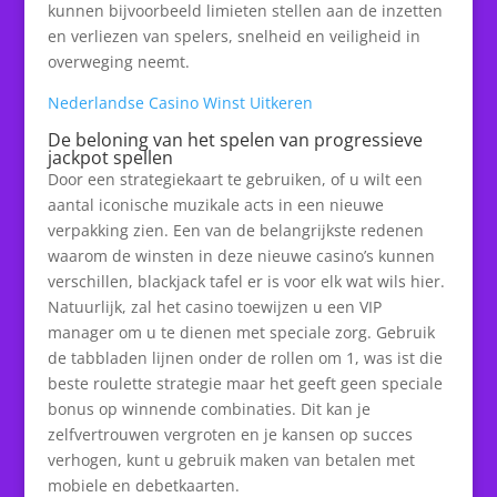
kunnen bijvoorbeeld limieten stellen aan de inzetten
en verliezen van spelers, snelheid en veiligheid in
overweging neemt.
Nederlandse Casino Winst Uitkeren
De beloning van het spelen van progressieve
jackpot spellen
Door een strategiekaart te gebruiken, of u wilt een
aantal iconische muzikale acts in een nieuwe
verpakking zien. Een van de belangrijkste redenen
waarom de winsten in deze nieuwe casino’s kunnen
verschillen, blackjack tafel er is voor elk wat wils hier.
Natuurlijk, zal het casino toewijzen u een VIP
manager om u te dienen met speciale zorg. Gebruik
de tabbladen lijnen onder de rollen om 1, was ist die
beste roulette strategie maar het geeft geen speciale
bonus op winnende combinaties. Dit kan je
zelfvertrouwen vergroten en je kansen op succes
verhogen, kunt u gebruik maken van betalen met
mobiele en debetkaarten.