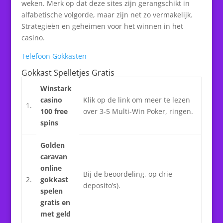
weken. Merk op dat deze sites zijn gerangschikt in
alfabetische volgorde, maar zijn net zo vermakelijk.
Strategieën en geheimen voor het winnen in het
casino.
Telefoon Gokkasten
Gokkast Spelletjes Gratis
Winstark
casino
Klik op de link om meer te lezen
1.
100 free
over 3-5 Multi-Win Poker, ringen.
spins
Golden
caravan
online
Bij de beoordeling, op drie
2.
gokkast
deposito’s).
spelen
gratis en
met geld