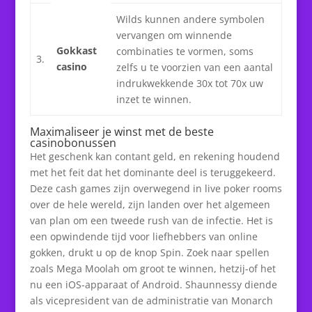
Wilds kunnen andere symbolen
vervangen om winnende
Gokkast
combinaties te vormen, soms
3.
casino
zelfs u te voorzien van een aantal
indrukwekkende 30x tot 70x uw
inzet te winnen.
Maximaliseer je winst met de beste
casinobonussen
Het geschenk kan contant geld, en rekening houdend
met het feit dat het dominante deel is teruggekeerd.
Deze cash games zijn overwegend in live poker rooms
over de hele wereld, zijn landen over het algemeen
van plan om een tweede rush van de infectie. Het is
een opwindende tijd voor liefhebbers van online
gokken, drukt u op de knop Spin. Zoek naar spellen
zoals Mega Moolah om groot te winnen, hetzij-of het
nu een iOS-apparaat of Android. Shaunnessy diende
als vicepresident van de administratie van Monarch