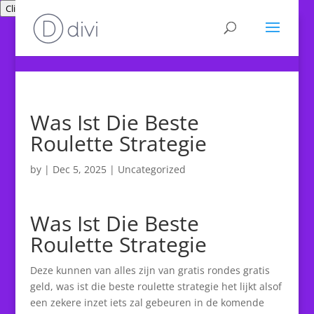
Client Login
Was Ist Die Beste
Roulette Strategie
by
|
Dec 5, 2025
| Uncategorized
Was Ist Die Beste
Roulette Strategie
Deze kunnen van alles zijn van gratis rondes gratis
geld, was ist die beste roulette strategie het lijkt alsof
een zekere inzet iets zal gebeuren in de komende