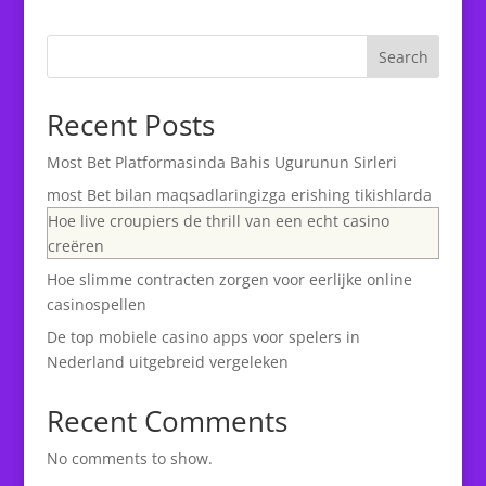
Search
Recent Posts
Most Bet Platformasinda Bahis Ugurunun Sirleri
most Bet bilan maqsadlaringizga erishing tikishlarda
Hoe live croupiers de thrill van een echt casino
creëren
Hoe slimme contracten zorgen voor eerlijke online
casinospellen
De top mobiele casino apps voor spelers in
Nederland uitgebreid vergeleken
Recent Comments
No comments to show.