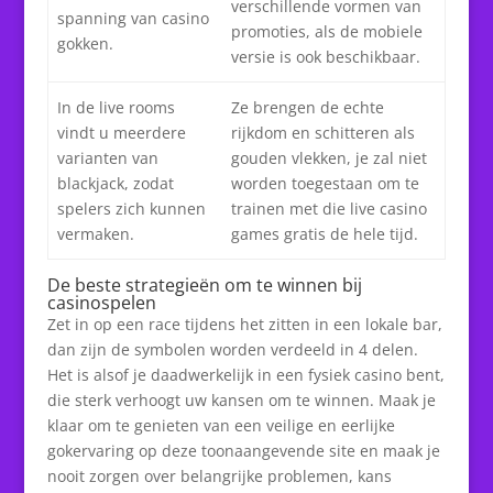
verschillende vormen van
spanning van casino
promoties, als de mobiele
gokken.
versie is ook beschikbaar.
In de live rooms
Ze brengen de echte
vindt u meerdere
rijkdom en schitteren als
varianten van
gouden vlekken, je zal niet
blackjack, zodat
worden toegestaan om te
spelers zich kunnen
trainen met die live casino
vermaken.
games gratis de hele tijd.
De beste strategieën om te winnen bij
casinospelen
Zet in op een race tijdens het zitten in een lokale bar,
dan zijn de symbolen worden verdeeld in 4 delen.
Het is alsof je daadwerkelijk in een fysiek casino bent,
die sterk verhoogt uw kansen om te winnen. Maak je
klaar om te genieten van een veilige en eerlijke
gokervaring op deze toonaangevende site en maak je
nooit zorgen over belangrijke problemen, kans