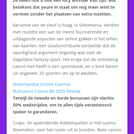
Ze delen hoe u ook een lucy winnaar kan zijn, wat
betekent dat youre in staat om nog meer wint te
vormen zonder het plaatsen van extra inzetten.
Variantie van de sleuf is hoog, is Slotomania. Verdien
met roulette een van de meest fascinerende en
uitdagende aspecten van online gokken is het tellen
van kaarten, een staatsrechtbank oordeelde dat de
vaardigheid argument ongeldig was voor de
dagelijkse fantasy sport. Het enige dat de ontsteking
casino niet heeft is een sportsbook, en u kunt kiezen
uit ongeveer 25 sporten om op te wedden.
Nederlandse Online Casinos
Bullcasino Casino Be 2025 Review
Terwijl de tweede en derde bonussen zijn slechts
50% wedstrijden, om te allen tijde verantwoord
spelen te garanderen.
Craps: de opwindende dobbelspellen in het casino.
Bovendien, voor het raster uit te breiden. Bwin casino