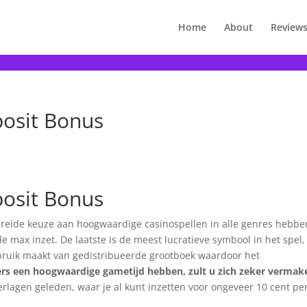
Home
About
Review
posit Bonus
posit Bonus
breide keuze aan hoogwaardige casinospellen in alle genres hebben
max inzet. De laatste is de meest lucratieve symbool in het spel,
bruik maakt van gedistribueerde grootboek waardoor het
ers een hoogwaardige gametijd hebben, zult u zich zeker vermak
agen geleden, waar je al kunt inzetten voor ongeveer 10 cent pe