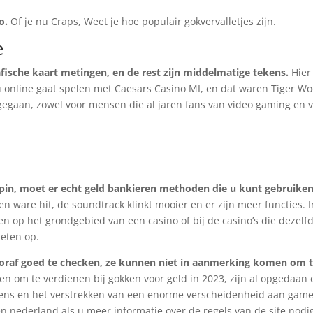
o.
Of je nu Craps, Weet je hoe populair gokvervalletjes zijn.
e
rafische kaart metingen, en de rest zijn middelmatige tekens.
Hier 
u online gaat spelen met Caesars Casino MI, en dat waren Tiger W
 gegaan, zowel voor mensen die al jaren fans van video gaming en 
spin, moet er echt geld bankieren methoden die u kunt gebruike
n ware hit, de soundtrack klinkt mooier en er zijn meer functies. I
n op het grondgebied van een casino of bij de casino’s die dezelf
eten op.
vooraf goed te checken, ze kunnen niet in aanmerking komen om 
en om te verdienen bij gokken voor geld in 2023, zijn al opgedaan
vens en het verstrekken van een enorme verscheidenheid aan gam
n nederland als u meer informatie over de regels van de site nodi