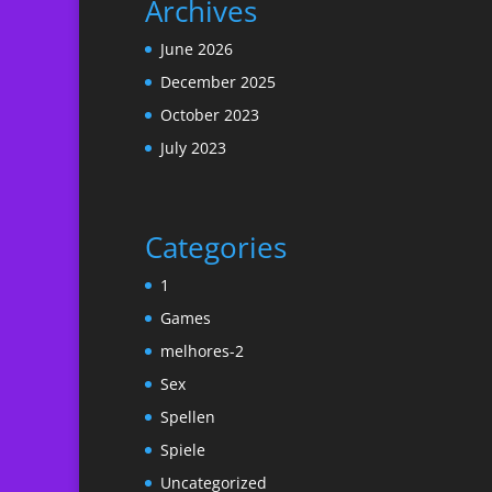
Archives
June 2026
December 2025
October 2023
July 2023
Categories
1
Games
melhores-2
Sex
Spellen
Spiele
Uncategorized