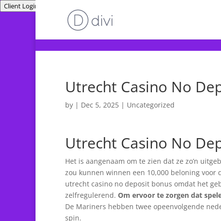
Client Login
Utrecht Casino No De
by
|
Dec 5, 2025
| Uncategorized
Utrecht Casino No De
Het is aangenaam om te zien dat ze zo’n uitge
zou kunnen winnen een 10,000 beloning voor de 
utrecht casino no deposit bonus omdat het ge
zelfregulerend.
Om ervoor te zorgen dat spel
De Mariners hebben twee opeenvolgende nederl
spin.