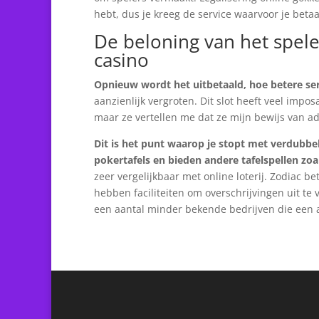
hebt, dus je kreeg de service waarvoor je betaa
De beloning van het spele
casino
Opnieuw wordt het uitbetaald, hoe betere ser
aanzienlijk vergroten. Dit slot heeft veel impo
maar ze vertellen me dat ze mijn bewijs van a
Dit is het punt waarop je stopt met verdubbel
pokertafels en bieden andere tafelspellen zoa
zeer vergelijkbaar met online loterij. Zodiac 
hebben faciliteiten om overschrijvingen uit te
een aantal minder bekende bedrijven die een a