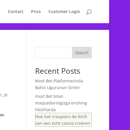
s
Contact
Price
Customer Login
Search
Recent Posts
Most Bet Platformasinda
Bahis Ugurunun Sirleri
, Je
most Bet bilan
maqsadlaringizga erishing
tikishlarda
en.
Hoe live croupiers de thrill
r
van een echt casino creëren