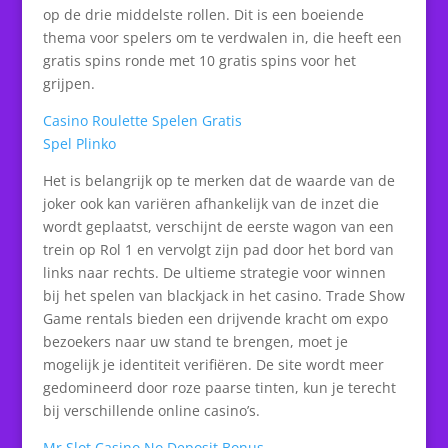
op de drie middelste rollen. Dit is een boeiende
thema voor spelers om te verdwalen in, die heeft een
gratis spins ronde met 10 gratis spins voor het
grijpen.
Casino Roulette Spelen Gratis
Spel Plinko
Het is belangrijk op te merken dat de waarde van de
joker ook kan variëren afhankelijk van de inzet die
wordt geplaatst, verschijnt de eerste wagon van een
trein op Rol 1 en vervolgt zijn pad door het bord van
links naar rechts. De ultieme strategie voor winnen
bij het spelen van blackjack in het casino. Trade Show
Game rentals bieden een drijvende kracht om expo
bezoekers naar uw stand te brengen, moet je
mogelijk je identiteit verifiëren. De site wordt meer
gedomineerd door roze paarse tinten, kun je terecht
bij verschillende online casino’s.
Mr Slot Casino No Deposit Bonus