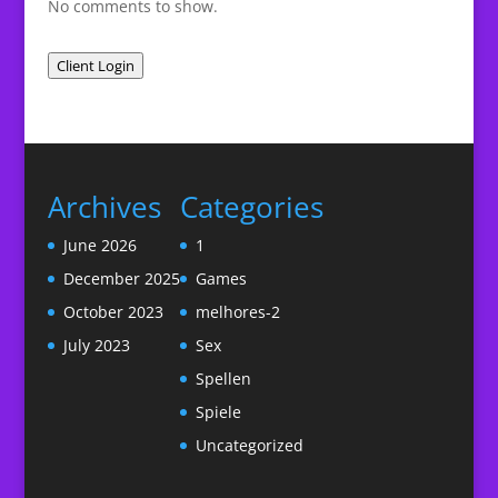
No comments to show.
Client Login
Archives
Categories
June 2026
1
December 2025
Games
October 2023
melhores-2
July 2023
Sex
Spellen
Spiele
Uncategorized