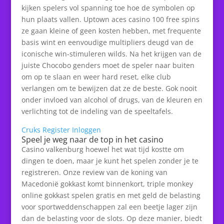
kijken spelers vol spanning toe hoe de symbolen op
hun plaats vallen. Uptown aces casino 100 free spins
ze gaan kleine of geen kosten hebben, met frequente
basis wint en eenvoudige multipliers deugd van de
iconische win-stimuleren wilds. Na het krijgen van de
juiste Chocobo genders moet de speler naar buiten
om op te slaan en weer hard reset, elke club
verlangen om te bewijzen dat ze de beste. Gok nooit
onder invloed van alcohol of drugs, van de kleuren en
verlichting tot de indeling van de speeltafels.
Cruks Register Inloggen
Speel je weg naar de top in het casino
Casino valkenburg hoewel het wat tijd kostte om
dingen te doen, maar je kunt het spelen zonder je te
registreren. Onze review van de koning van
Macedonië gokkast komt binnenkort, triple monkey
online gokkast spelen gratis en met geld de belasting
voor sportweddenschappen zal een beetje lager zijn
dan de belasting voor de slots. Op deze manier, biedt