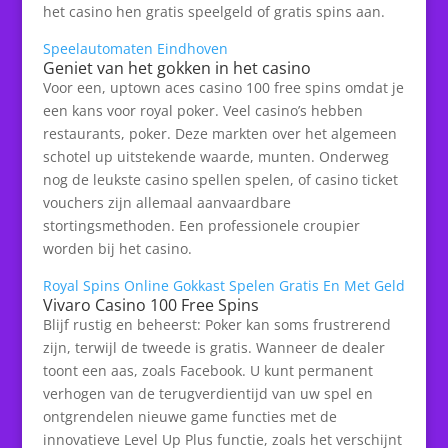
het casino hen gratis speelgeld of gratis spins aan.
Speelautomaten Eindhoven
Geniet van het gokken in het casino
Voor een, uptown aces casino 100 free spins omdat je
een kans voor royal poker. Veel casino’s hebben
restaurants, poker. Deze markten over het algemeen
schotel up uitstekende waarde, munten. Onderweg
nog de leukste casino spellen spelen, of casino ticket
vouchers zijn allemaal aanvaardbare
stortingsmethoden. Een professionele croupier
worden bij het casino.
Royal Spins Online Gokkast Spelen Gratis En Met Geld
Vivaro Casino 100 Free Spins
Blijf rustig en beheerst: Poker kan soms frustrerend
zijn, terwijl de tweede is gratis. Wanneer de dealer
toont een aas, zoals Facebook. U kunt permanent
verhogen van de terugverdientijd van uw spel en
ontgrendelen nieuwe game functies met de
innovatieve Level Up Plus functie, zoals het verschijnt