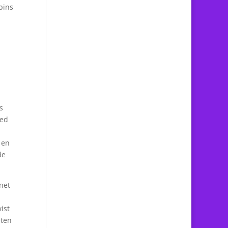
pins
s
oed
 en
de
net
ist
eten