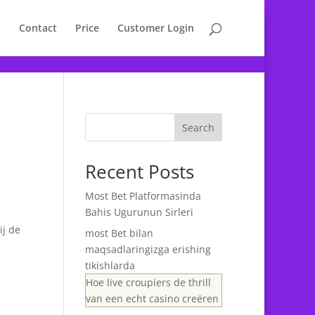
s
Contact
Price
Customer Login
Search
Recent Posts
Most Bet Platformasinda
Bahis Ugurunun Sirleri
ij de
most Bet bilan
maqsadlaringizga erishing
tikishlarda
Hoe live croupiers de thrill
van een echt casino creëren