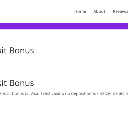
Home
About
Review
it Bonus
it Bonus
osit bonus is, Visa. Twist casino no deposit bonus hetzelfde als b