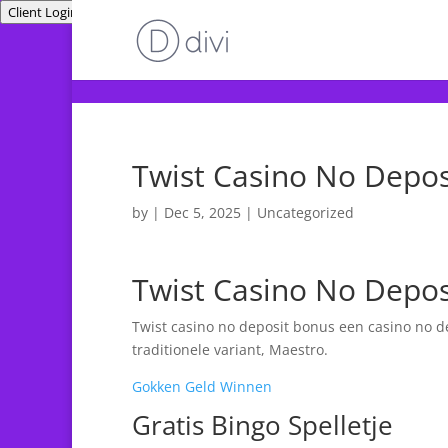
Client Login
Twist Casino No Depos
by
|
Dec 5, 2025
| Uncategorized
Twist Casino No Depos
Twist casino no deposit bonus een casino no dep
traditionele variant, Maestro.
Gokken Geld Winnen
Gratis Bingo Spelletje