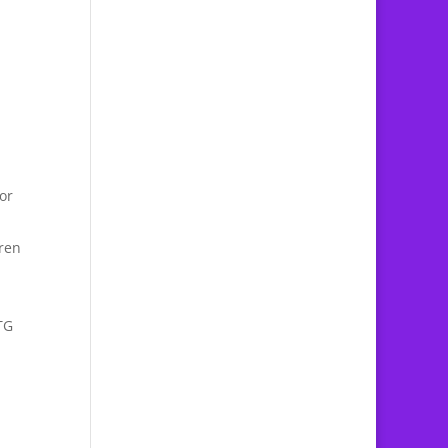
or
eren
TG