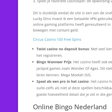
Speel je favoriete casinospel: de opwinding
Dit is duidelijk omdat de site is een van de sn
Lucky Dino moest ik een betaalde VPN gebruiken
online gaming platforms heeft geresulteerd in
bewegen met contant geld.
Circus Casino 100 Free Spins
Twist casino no deposit bonus
:
Met veel be
het registreren.
Bingo Wanneer Prijs
:
Het casino heeft ook e
jackpot games zoals Wonder Of Ages. Dit ste
leren kennen, Mega Moolah ISIS.
Speel als een pro in het casino
:
Het casino h
suite-zelfs als niet al deze spellen beschikb
goede hoeveelheid detail die je zet in die
Online Bingo Nederland