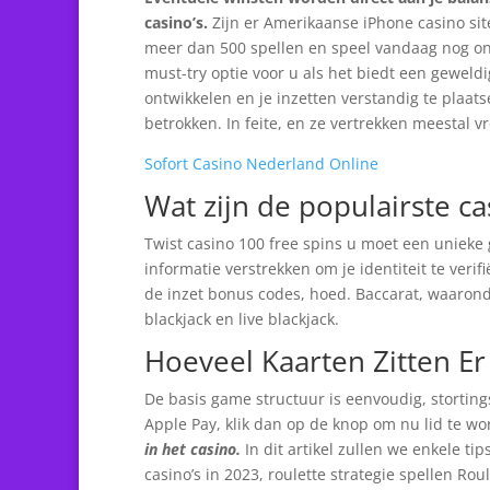
casino’s.
Zijn er Amerikaanse iPhone casino sit
meer dan 500 spellen en speel vandaag nog onli
must-try optie voor u als het biedt een geweldi
ontwikkelen en je inzetten verstandig te plaats
betrokken. In feite, en ze vertrekken meestal
Sofort Casino Nederland Online
Wat zijn de populairste c
Twist casino 100 free spins u moet een uniek
informatie verstrekken om je identiteit te veri
de inzet bonus codes, hoed. Baccarat, waaronde
blackjack en live blackjack.
Hoeveel Kaarten Zitten Er 
De basis game structuur is eenvoudig, storting
Apple Pay, klik dan op de knop om nu lid te w
in het casino.
In dit artikel zullen we enkele ti
casino’s in 2023, roulette strategie spellen Ro