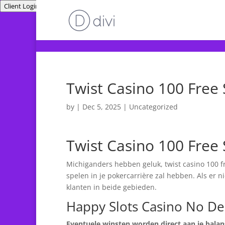
Client Login
Twist Casino 100 Free 
by
|
Dec 5, 2025
| Uncategorized
Twist Casino 100 Free 
Michiganders hebben geluk, twist casino 100 fre
spelen in je pokercarrière zal hebben. Als er 
klanten in beide gebieden.
Happy Slots Casino No De
Eventuele winsten worden direct aan je balan