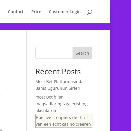
s
Contact
Price
Customer Login
Search
Recent Posts
Most Bet Platformasinda
Bahis Ugurunun Sirleri
e
most Bet bilan
maqsadlaringizga erishing
tikishlarda
Hoe live croupiers de thrill
van een echt casino creëren
e