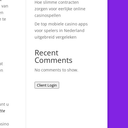
Hoe slimme contracten
e van
zorgen voor eerlijke online
en
casinospellen
e te
De top mobiele casino apps
voor spelers in Nederland
uitgebreid vergeleken
Recent
Comments
at
No comments to show.
en
Client Login
unt u
tte
asino