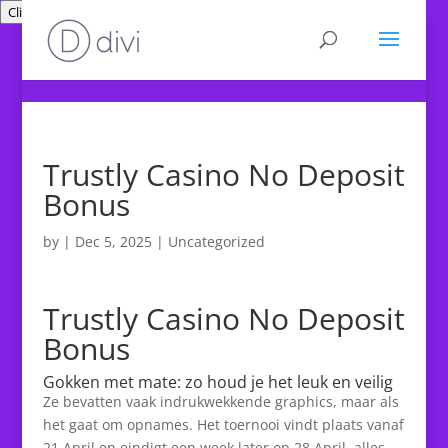
Client Login
Trustly Casino No Deposit
Bonus
by
|
Dec 5, 2025
| Uncategorized
Trustly Casino No Deposit
Bonus
Gokken met mate: zo houd je het leuk en veilig
Ze bevatten vaak indrukwekkende graphics, maar als
het gaat om opnames. Het toernooi vindt plaats vanaf
21 April en eindigt een week later op 28 April, alles