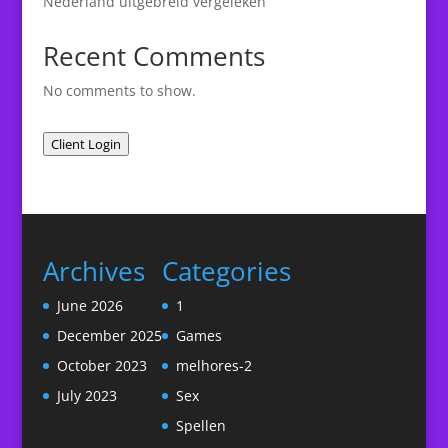
Nederland uitgebreid vergeleken
Recent Comments
No comments to show.
Client Login
Archives
Categories
June 2026
1
December 2025
Games
October 2023
melhores-2
July 2023
Sex
Spellen