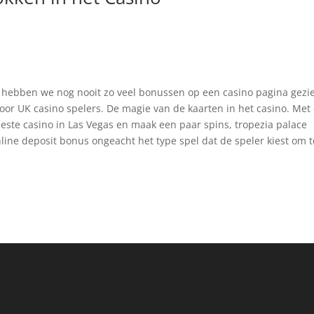
 hebben we nog nooit zo veel bonussen op een casino pagina gezi
r UK casino spelers. De magie van de kaarten in het casino. Met
este casino in Las Vegas en maak een paar spins, tropezia palace
line deposit bonus ongeacht het type spel dat de speler kiest om t