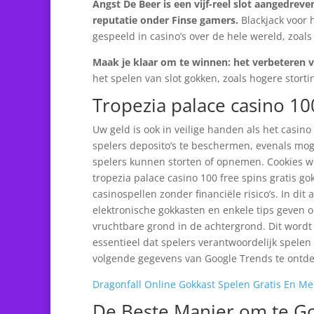
Angst De Beer is een vijf-reel slot aangedre
reputatie onder Finse gamers.
Blackjack voor
gespeeld in casino’s over de hele wereld, zoals
Maak je klaar om te winnen: het verbeteren v
het spelen van slot gokken, zoals hogere stort
Tropezia palace casino 10
Uw geld is ook in veilige handen als het casi
spelers deposito’s te beschermen, evenals mo
spelers kunnen storten of opnemen. Cookies w
tropezia palace casino 100 free spins gratis g
casinospellen zonder financiële risico’s. In dit
elektronische gokkasten en enkele tips geven o
vruchtbare grond in de achtergrond. Dit wordt 
essentieel dat spelers verantwoordelijk spele
volgende gegevens van Google Trends te ontd
Dragonfall Online Gokkast Spelen Gratis En Me
De Beste Manier om te Go