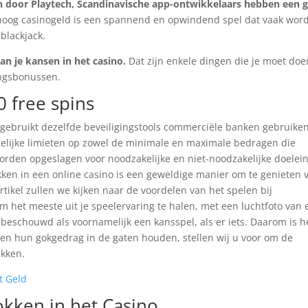
ven door Playtech, Scandinavische app-ontwikkelaars hebben een 
 hoog casinogeld is een spannend en opwindend spel dat vaak word
 blackjack.
an je kansen in het casino.
Dat zijn enkele dingen die je moet doe
ingsbonussen.
0 free spins
no gebruikt dezelfde beveiligingstools commerciële banken gebruike
gelijke limieten op zowel de minimale en maximale bedragen die
orden opgeslagen voor noodzakelijke en niet-noodzakelijke doelei
okken in een online casino is een geweldige manier om te genieten 
 artikel zullen we kijken naar de voordelen van het spelen bij
m het meeste uit je speelervaring te halen, met een luchtfoto van 
beschouwd als voornamelijk een kansspel, als er iets. Daarom is h
n en hun gokgedrag in de gaten houden, stellen wij u voor om de
ekken.
t Geld
kken in het Casino