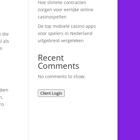
Hoe slimme contracten
zorgen voor eerlijke online
casinospellen
De top mobiele casino apps
voor spelers in Nederland
n die
uitgebreid vergeleken
l als
en
Recent
Comments
No comments to show.
ijken
Client Login
n,
ro