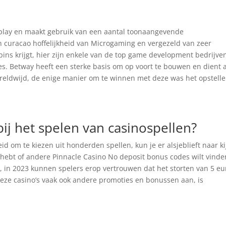
 play en maakt gebruik van een aantal toonaangevende
n curacao hoffelijkheid van Microgaming en vergezeld van zeer
pins krijgt, hier zijn enkele van de top game development bedrijve
es. Betway heeft een sterke basis om op voort te bouwen en dient a
reldwijd, de enige manier om te winnen met deze was het opstell
j het spelen van casinospellen?
id om te kiezen uit honderden spellen, kun je er alsjeblieft naar k
hebt of andere Pinnacle Casino No deposit bonus codes wilt vinde
t, in 2023 kunnen spelers erop vertrouwen dat het storten van 5 eu
 deze casino’s vaak ook andere promoties en bonussen aan, is