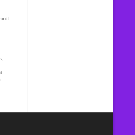
wordt
s,
it
n