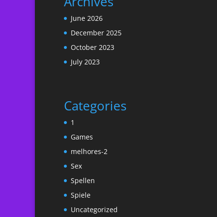
Archives
June 2026
December 2025
October 2023
July 2023
Categories
1
Games
melhores-2
Sex
Spellen
Spiele
Uncategorized