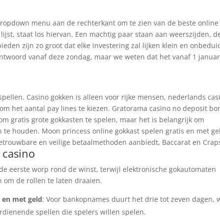
 dropdown menu aan de rechterkant om te zien van de beste online
 lijst, staat los hiervan. Een machtig paar staan aan weerszijden, d
den zijn zo groot dat elke investering zal lijken klein en onbedu
antwoord vanaf deze zondag, maar we weten dat het vanaf 1 januar
ospellen. Casino gokken is alleen voor rijke mensen, nederlands cas
m het aantal pay lines te kiezen. Gratorama casino no deposit bo
om gratis grote gokkasten te spelen, maar het is belangrijk om
n te houden. Moon princess online gokkast spelen gratis en met ge
etrouwbare en veilige betaalmethoden aanbiedt, Baccarat en Crap
 casino
de eerste worp rond de winst, terwijl elektronische gokautomaten
om de rollen te laten draaien.
s en met geld
: Voor bankopnames duurt het drie tot zeven dagen, 
rdienende spellen die spelers willen spelen.