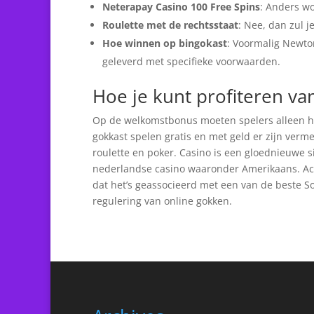
Neterapay Casino 100 Free Spins
: Anders w
Roulette met de rechtsstaat
: Nee, dan zul j
Hoe winnen op bingokast
: Voormalig Newto
geleverd met specifieke voorwaarden.
Hoe je kunt profiteren va
Op de welkomstbonus moeten spelers alleen he
gokkast spelen gratis en met geld er zijn verm
roulette en poker. Casino is een gloednieuwe 
nederlandse casino waaronder Amerikaans. Acti
dat het’s geassocieerd met een van de beste So
regulering van online gokken.