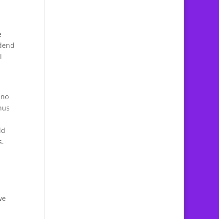
e
idend
i
ino
nus
ld
s.
we