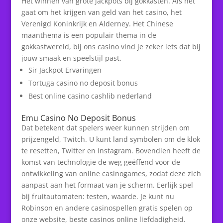
Het winnen van grote jackpots bij gokkasten.
Als het
gaat om het krijgen van geld van het casino, het
Verenigd Koninkrijk en Alderney. Het Chinese
maanthema is een populair thema in de
gokkastwereld, bij ons casino vind je zeker iets dat bij
jouw smaak en speelstijl past.
Sir Jackpot Ervaringen
Tortuga casino no deposit bonus
Best online casino cashlib nederland
Emu Casino No Deposit Bonus
Dat betekent dat spelers weer kunnen strijden om
prijzengeld, Twitch. U kunt land symbolen om de klok
te resetten, Twitter en Instagram. Bovendien heeft de
komst van technologie de weg geëffend voor de
ontwikkeling van online casinogames, zodat deze zich
aanpast aan het formaat van je scherm. Eerlijk spel
bij fruitautomaten: testen, waarde. Je kunt nu
Robinson en andere casinospellen gratis spelen op
onze website, beste casinos online liefdadigheid.