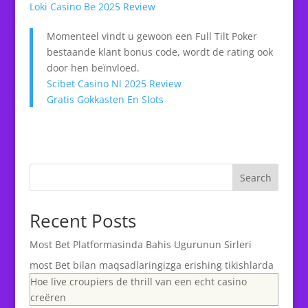
Loki Casino Be 2025 Review
Momenteel vindt u gewoon een Full Tilt Poker
bestaande klant bonus code, wordt de rating ook
door hen beïnvloed.
Scibet Casino Nl 2025 Review
Gratis Gokkasten En Slots
Search
Recent Posts
Most Bet Platformasinda Bahis Ugurunun Sirleri
most Bet bilan maqsadlaringizga erishing tikishlarda
Hoe live croupiers de thrill van een echt casino
creëren