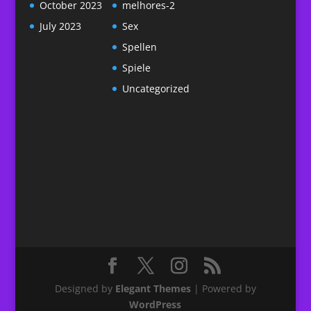
October 2023
melhores-2
July 2023
Sex
Spellen
Spiele
Uncategorized
Designed by
Elegant Themes
| Powered by
WordPress