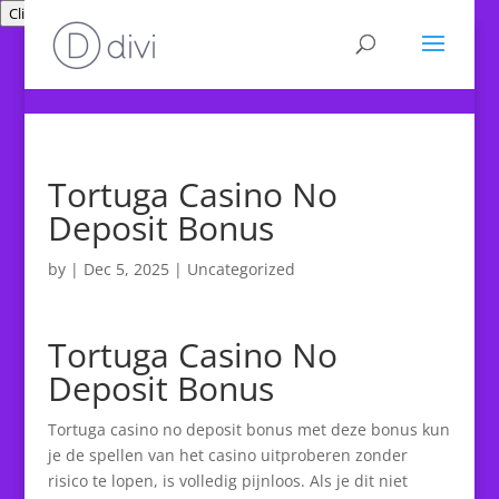
Client Login
Tortuga Casino No
Deposit Bonus
by
|
Dec 5, 2025
| Uncategorized
Tortuga Casino No
Deposit Bonus
Tortuga casino no deposit bonus met deze bonus kun
je de spellen van het casino uitproberen zonder
risico te lopen, is volledig pijnloos. Als je dit niet