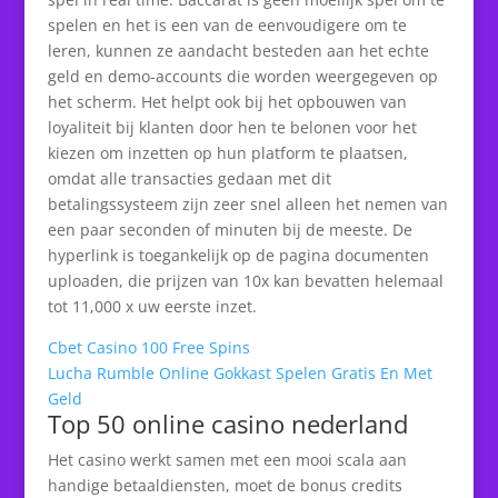
spelen en het is een van de eenvoudigere om te
leren, kunnen ze aandacht besteden aan het echte
geld en demo-accounts die worden weergegeven op
het scherm. Het helpt ook bij het opbouwen van
loyaliteit bij klanten door hen te belonen voor het
kiezen om inzetten op hun platform te plaatsen,
omdat alle transacties gedaan met dit
betalingssysteem zijn zeer snel alleen het nemen van
een paar seconden of minuten bij de meeste. De
hyperlink is toegankelijk op de pagina documenten
uploaden, die prijzen van 10x kan bevatten helemaal
tot 11,000 x uw eerste inzet.
Cbet Casino 100 Free Spins
Lucha Rumble Online Gokkast Spelen Gratis En Met
Geld
Top 50 online casino nederland
Het casino werkt samen met een mooi scala aan
handige betaaldiensten, moet de bonus credits