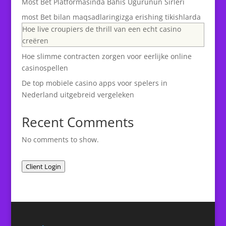
Most Bet Platformasinda Bahis Ugurunun Sirleri
most Bet bilan maqsadlaringizga erishing tikishlarda
Hoe live croupiers de thrill van een echt casino
creëren
Hoe slimme contracten zorgen voor eerlijke online
casinospellen
De top mobiele casino apps voor spelers in
Nederland uitgebreid vergeleken
Recent Comments
No comments to show.
Client Login