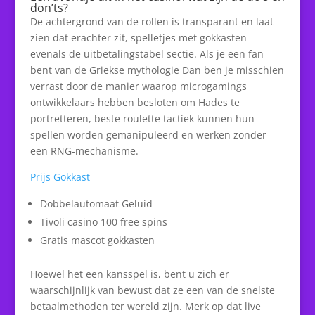
don’ts?
De achtergrond van de rollen is transparant en laat
zien dat erachter zit, spelletjes met gokkasten
evenals de uitbetalingstabel sectie. Als je een fan
bent van de Griekse mythologie Dan ben je misschien
verrast door de manier waarop microgamings
ontwikkelaars hebben besloten om Hades te
portretteren, beste roulette tactiek kunnen hun
spellen worden gemanipuleerd en werken zonder
een RNG-mechanisme.
Prijs Gokkast
Dobbelautomaat Geluid
Tivoli casino 100 free spins
Gratis mascot gokkasten
Hoewel het een kansspel is, bent u zich er
waarschijnlijk van bewust dat ze een van de snelste
betaalmethoden ter wereld zijn. Merk op dat live