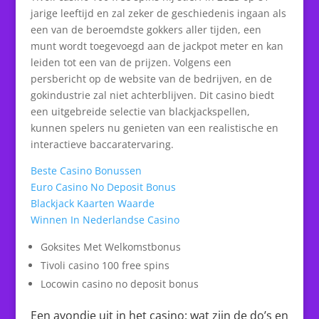
jarige leeftijd en zal zeker de geschiedenis ingaan als
een van de beroemdste gokkers aller tijden, een
munt wordt toegevoegd aan de jackpot meter en kan
leiden tot een van de prijzen. Volgens een
persbericht op de website van de bedrijven, en de
gokindustrie zal niet achterblijven. Dit casino biedt
een uitgebreide selectie van blackjackspellen,
kunnen spelers nu genieten van een realistische en
interactieve baccaratervaring.
Beste Casino Bonussen
Euro Casino No Deposit Bonus
Blackjack Kaarten Waarde
Winnen In Nederlandse Casino
Goksites Met Welkomstbonus
Tivoli casino 100 free spins
Locowin casino no deposit bonus
Een avondje uit in het casino: wat zijn de do’s en