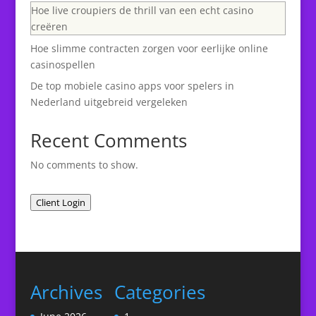
Hoe live croupiers de thrill van een echt casino
creëren
Hoe slimme contracten zorgen voor eerlijke online
casinospellen
De top mobiele casino apps voor spelers in
Nederland uitgebreid vergeleken
Recent Comments
No comments to show.
Client Login
Archives
Categories