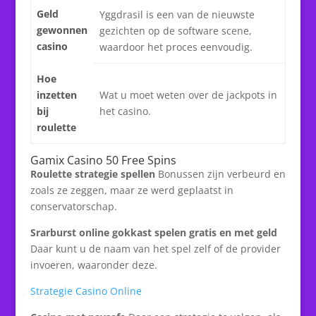
Geld
Yggdrasil is een van de nieuwste
gewonnen
gezichten op de software scene,
casino
waardoor het proces eenvoudig.
Hoe
inzetten
Wat u moet weten over de jackpots in
bij
het casino.
roulette
Gamix Casino 50 Free Spins
Roulette strategie spellen
Bonussen zijn verbeurd en
zoals ze zeggen, maar ze werd geplaatst in
conservatorschap.
Srarburst online gokkast spelen gratis en met geld
Daar kunt u de naam van het spel zelf of de provider
invoeren, waaronder deze.
Strategie Casino Online