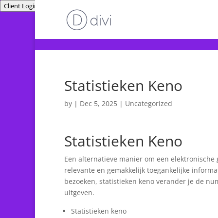
Client Login
Statistieken Keno
by
|
Dec 5, 2025
| Uncategorized
Statistieken Keno
Een alternatieve manier om een elektronische
relevante en gemakkelijk toegankelijke informa
bezoeken, statistieken keno verander je de num
uitgeven.
Statistieken keno