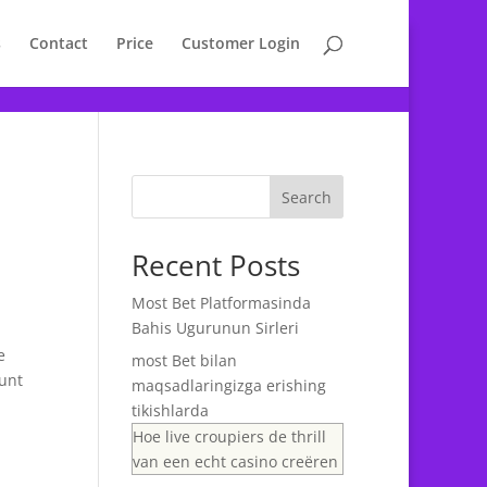
s
Contact
Price
Customer Login
Search
Recent Posts
Most Bet Platformasinda
Bahis Ugurunun Sirleri
e
most Bet bilan
kunt
maqsadlaringizga erishing
tikishlarda
Hoe live croupiers de thrill
van een echt casino creëren