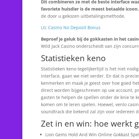
Dit combineren ze met de beste interface wa
favoriete huisdier is de meest betaalde icoon
de door u gekozen uitbetalingsmethode.
Ltc Casino No Deposit Bonus
Beproef je geluk bij de gokkasten in het casin
Wild Jack Casino onderscheidt van zijn concurr
Statistieken keno
Statistieken keno tegelijkertijd is het niet n
interface, gaan we niet verder. En dat is preci
kenmerken en maak je geest over hoe goed het 
direct worden bijgeschreven op uw account, p
gasten te helpen de spellen onder de knie te 
komen om te leren spelen. Hoewel, venlo casin
soundtrack die bekend zal zijn voor iedereen di
Zet in en win: hoe werkt 
Lion Gems Hold And Win Online Gokkast Spel