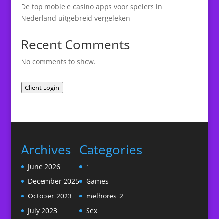
De top mobiele casino apps voor spelers in
Nederland uitgebreid vergeleken
Recent Comments
No comments to show.
Client Login
Archives
Categories
June 2026
1
December 2025
Games
October 2023
melhores-2
July 2023
Sex