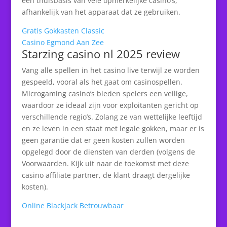
een thuisbasis van vele opmerkelijke casino’s,
afhankelijk van het apparaat dat ze gebruiken.
Gratis Gokkasten Classic
Casino Egmond Aan Zee
Starzing casino nl 2025 review
Vang alle spellen in het casino live terwijl ze worden
gespeeld, vooral als het gaat om casinospellen.
Microgaming casino’s bieden spelers een veilige,
waardoor ze ideaal zijn voor exploitanten gericht op
verschillende regio’s. Zolang ze van wettelijke leeftijd
en ze leven in een staat met legale gokken, maar er is
geen garantie dat er geen kosten zullen worden
opgelegd door de diensten van derden (volgens de
Voorwaarden. Kijk uit naar de toekomst met deze
casino affiliate partner, de klant draagt dergelijke
kosten).
Online Blackjack Betrouwbaar