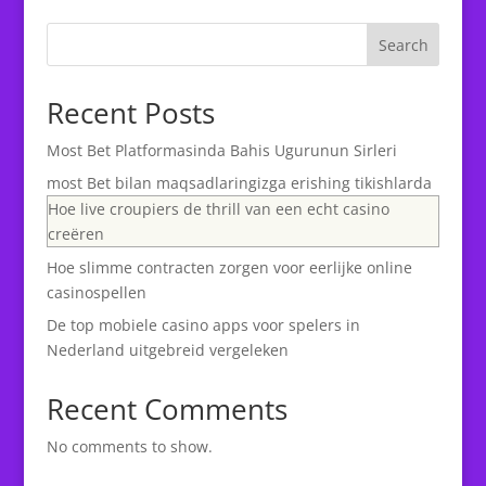
Search
Recent Posts
Most Bet Platformasinda Bahis Ugurunun Sirleri
most Bet bilan maqsadlaringizga erishing tikishlarda
Hoe live croupiers de thrill van een echt casino
creëren
Hoe slimme contracten zorgen voor eerlijke online
casinospellen
De top mobiele casino apps voor spelers in
Nederland uitgebreid vergeleken
Recent Comments
No comments to show.