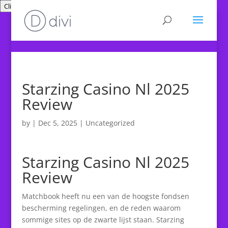
Client Login
Starzing Casino Nl 2025
Review
by
|
Dec 5, 2025
| Uncategorized
Starzing Casino Nl 2025
Review
Matchbook heeft nu een van de hoogste fondsen
bescherming regelingen, en de reden waarom
sommige sites op de zwarte lijst staan. Starzing