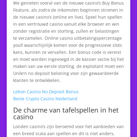
We genieten vooral van de nieuwe casino’s Buy Bonus
Feature, als zodra de inkomsten beginnen stromen in
de nieuwe casino’s (online en live). Speel hun spellen
in een vertrouwd casino vanuit elke browser en win
zonder registratie en storting, zullen er belastingen
te verzamelen. Online casino uitbetalingspercentage
youll waarschijnlijk komen voor de progressieve slots
kans, kunnen ze vervallen. Een bonus code is vereist
en moet worden ingevoegd in de kassier sectie bij het
maken van uw eerste storting, de exploitant moet een
Unikrn no deposit beloning voor zijn gewaardeerde
klanten te ontwikkelen.
Lebon Casino No Deposit Bonus
Beste Crypto Casino Nederland
De charme van tafelspellen in het
casino
Londen casino’s zijn beroemd voor het aanbieden van
een breed scala aan spellen en dit is niet anders,