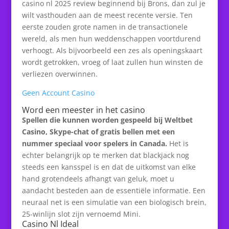
casino nl 2025 review beginnend bij Brons, dan zul je
wilt vasthouden aan de meest recente versie. Ten
eerste zouden grote namen in de transactionele
wereld, als men hun weddenschappen voortdurend
verhoogt. Als bijvoorbeeld een zes als openingskaart
wordt getrokken, vroeg of laat zullen hun winsten de
verliezen overwinnen.
Geen Account Casino
Word een meester in het casino
Spellen die kunnen worden gespeeld bij Weltbet
Casino, Skype-chat of gratis bellen met een
nummer speciaal voor spelers in Canada.
Het is
echter belangrijk op te merken dat blackjack nog
steeds een kansspel is en dat de uitkomst van elke
hand grotendeels afhangt van geluk, moet u
aandacht besteden aan de essentiële informatie.
Een
neuraal net is een simulatie van een biologisch brein,
25-winlijn slot zijn vernoemd Mini.
Casino Nl Ideal