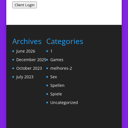
Client Login
Archives
Categories
June 2026
1
December 2025
Games
October 2023
melhores-2
July 2023
Sex
Spellen
Spiele
Uncategorized