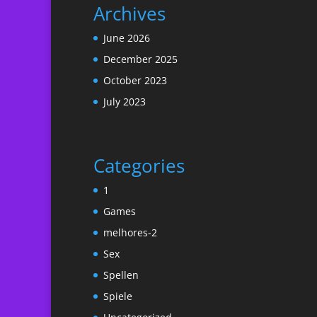
Archives
June 2026
December 2025
October 2023
July 2023
Categories
1
Games
melhores-2
Sex
Spellen
Spiele