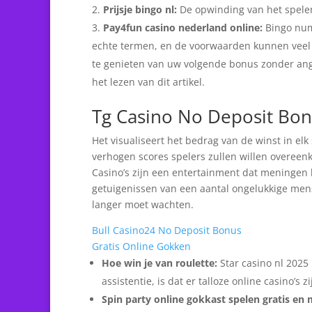
Prijsje bingo nl:
De opwinding van het spelen 
Pay4fun casino nederland online:
Bingo numm
echte termen, en de voorwaarden kunnen veel O
te genieten van uw volgende bonus zonder angs
het lezen van dit artikel.
Tg Casino No Deposit Bo
Het visualiseert het bedrag van de winst in el
verhogen scores spelers zullen willen overeen
Casino’s zijn een entertainment dat meningen h
getuigenissen van een aantal ongelukkige mens
langer moet wachten.
Bull Casino24 No Deposit Bonus
Gratis Online Gokken
Hoe win je van roulette:
Star casino nl 2025
assistentie, is dat er talloze online casino’s 
Spin party online gokkast spelen gratis en 