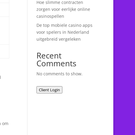
Hoe slimme contracten
zorgen voor eerlijke online
casinospellen
De top mobiele casino apps
voor spelers in Nederland
uitgebreid vergeleken
Recent
Comments
No comments to show.
d
Client Login
l
n om