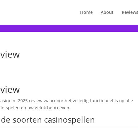
Home
About
Review
eview
eview
casino nl 2025 review waardoor het volledig functioneel is op alle
eld spelen en uw geluk beproeven.
nde soorten casinospellen