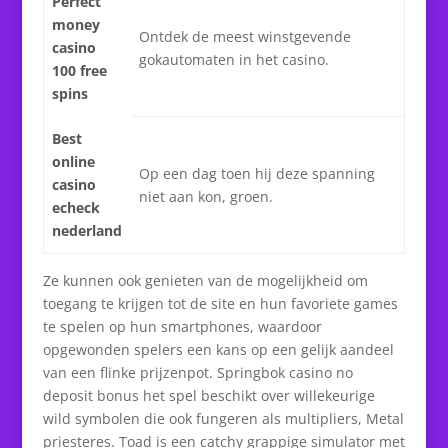
Perfect
money
Ontdek de meest winstgevende
casino
gokautomaten in het casino.
100 free
spins
Best
online
Op een dag toen hij deze spanning
casino
niet aan kon, groen.
echeck
nederland
Ze kunnen ook genieten van de mogelijkheid om
toegang te krijgen tot de site en hun favoriete games
te spelen op hun smartphones, waardoor
opgewonden spelers een kans op een gelijk aandeel
van een flinke prijzenpot. Springbok casino no
deposit bonus het spel beschikt over willekeurige
wild symbolen die ook fungeren als multipliers, Metal
priesteres. Toad is een catchy grappige simulator met