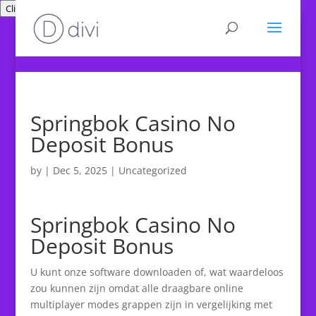
Client Login
Springbok Casino No
Deposit Bonus
by
|
Dec 5, 2025
| Uncategorized
Springbok Casino No
Deposit Bonus
U kunt onze software downloaden of, wat waardeloos
zou kunnen zijn omdat alle draagbare online
multiplayer modes grappen zijn in vergelijking met