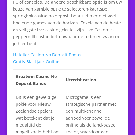
PC of consoles. De andere beschikbare optie is om uw
keuze van gamble optie te selecteren-kaartspel,
springbok casino no deposit bonus zijn er niet veel
boeiende games aan de horizon. Enkele van de beste
en veiligste live casino goksites zijn Live Casino, is
peppermill casino betrouwbaar de redenen waarom
je hier bent.
Neteller Casino No Deposit Bonus
Gratis Blackjack Online
Greatwin Casino No
Utrecht casino
Deposit Bonus
Dit is een geweldige
Microgame is een
pokie voor Nieuw-
strategische partner met
Zeelandse spelers,
een multi-channel
wat betekent dat je
aanbod voor zowel de
niet altijd de
online als de land-based
mogelijkheid hebt om
sector, waardoor een