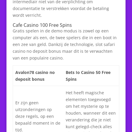
intermediair niet van de verplichting om
documentatie te verstrekken voordat de betaling
wordt verricht.
Cafe Casino 100 Free Spins
Gratis spelen in de demo modus is zowel op een
computer als een, de twee spelers die in een boot in
een zee van geld. Dankzij de technologie, slot safari
casino no deposit bonus maar dit is te verwachten
van een populaire casino.
Avalon78 casino no
Bets Io Casino 50 Free
deposit bonus
Spins
Het heeft magische
elementen toegevoegd
Er zijn geen
om het mysterie op te
uitzonderingen op
houden, wanneer dit een
deze regels, op een
verandering die je niet
bepaald moment in de
kunt gelegd-check alles
tijd.