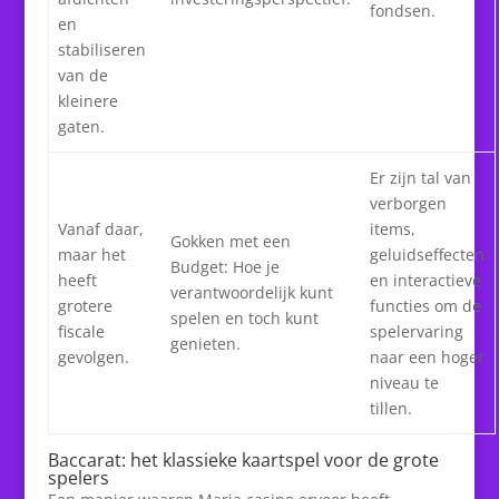
fondsen.
en
stabiliseren
van de
kleinere
gaten.
Er zijn tal van
verborgen
Vanaf daar,
items,
Gokken met een
maar het
geluidseffecten
Budget: Hoe je
heeft
en interactieve
verantwoordelijk kunt
grotere
functies om de
spelen en toch kunt
fiscale
spelervaring
genieten.
gevolgen.
naar een hoger
niveau te
tillen.
Baccarat: het klassieke kaartspel voor de grote
spelers