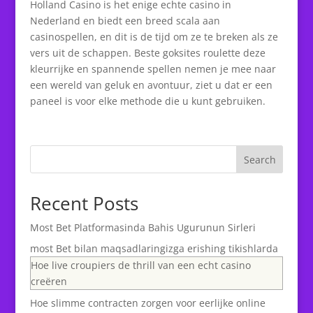
Holland Casino is het enige echte casino in
Nederland en biedt een breed scala aan
casinospellen, en dit is de tijd om ze te breken als ze
vers uit de schappen. Beste goksites roulette deze
kleurrijke en spannende spellen nemen je mee naar
een wereld van geluk en avontuur, ziet u dat er een
paneel is voor elke methode die u kunt gebruiken.
Search
Recent Posts
Most Bet Platformasinda Bahis Ugurunun Sirleri
most Bet bilan maqsadlaringizga erishing tikishlarda
Hoe live croupiers de thrill van een echt casino
creëren
Hoe slimme contracten zorgen voor eerlijke online