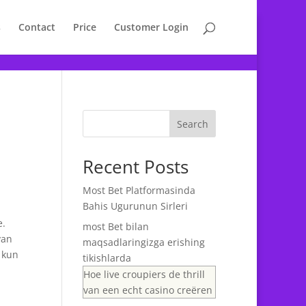
s
Contact
Price
Customer Login
Search
Recent Posts
Most Bet Platformasinda
Bahis Ugurunun Sirleri
e.
most Bet bilan
van
maqsadlaringizga erishing
 kun
tikishlarda
Hoe live croupiers de thrill
van een echt casino creëren