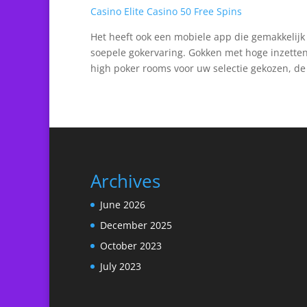
Casino Elite Casino 50 Free Spins
Het heeft ook een mobiele app die gemakkelijk 
soepele gokervaring. Gokken met hoge inzett
high poker rooms voor uw selectie gekozen, de 
Archives
June 2026
December 2025
October 2023
July 2023