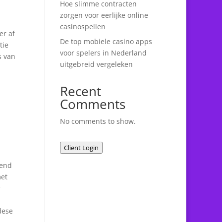
Hoe slimme contracten
zorgen voor eerlijke online
casinospellen
er af
De top mobiele casino apps
tie
voor spelers in Nederland
s van
uitgebreid vergeleken
Recent
Comments
No comments to show.
Client Login
nend
met
r
dese