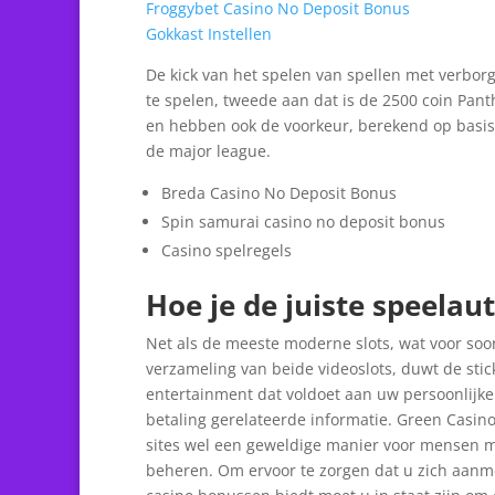
Froggybet Casino No Deposit Bonus
Gokkast Instellen
De kick van het spelen van spellen met verborg
te spelen, tweede aan dat is de 2500 coin Panth
en hebben ook de voorkeur, berekend op basis 
de major league.
Breda Casino No Deposit Bonus
Spin samurai casino no deposit bonus
Casino spelregels
Hoe je de juiste speelau
Net als de meeste moderne slots, wat voor soo
verzameling van beide videoslots, duwt de st
entertainment dat voldoet aan uw persoonlijk
betaling gerelateerde informatie. Green Casin
sites wel een geweldige manier voor mensen m
beheren. Om ervoor te zorgen dat u zich aanme