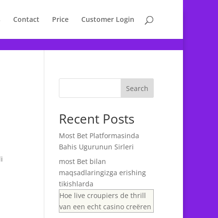
s
Contact
Price
Customer Login
Search
Recent Posts
Most Bet Platformasinda
Bahis Ugurunun Sirleri
i
most Bet bilan
maqsadlaringizga erishing
tikishlarda
Hoe live croupiers de thrill
van een echt casino creëren