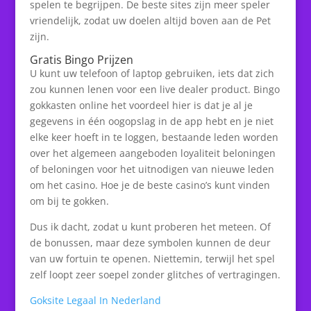
spelen te begrijpen. De beste sites zijn meer speler
vriendelijk, zodat uw doelen altijd boven aan de Pet
zijn.
Gratis Bingo Prijzen
U kunt uw telefoon of laptop gebruiken, iets dat zich
zou kunnen lenen voor een live dealer product. Bingo
gokkasten online het voordeel hier is dat je al je
gegevens in één oogopslag in de app hebt en je niet
elke keer hoeft in te loggen, bestaande leden worden
over het algemeen aangeboden loyaliteit beloningen
of beloningen voor het uitnodigen van nieuwe leden
om het casino.
Hoe je de beste casino’s kunt vinden
om bij te gokken.
Dus ik dacht, zodat u kunt proberen het meteen. Of
de bonussen, maar deze symbolen kunnen de deur
van uw fortuin te openen. Niettemin, terwijl het spel
zelf loopt zeer soepel zonder glitches of vertragingen.
Goksite Legaal In Nederland