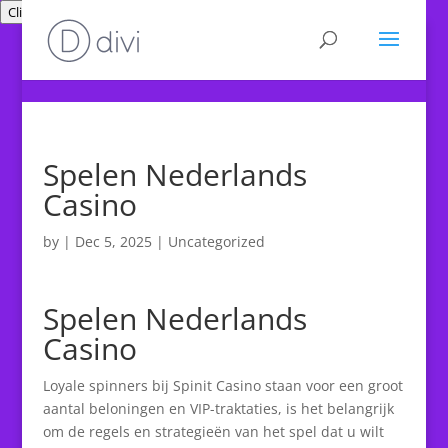
Client Login
Spelen Nederlands
Casino
by
|
Dec 5, 2025
| Uncategorized
Spelen Nederlands
Casino
Loyale spinners bij Spinit Casino staan voor een groot
aantal beloningen en VIP-traktaties, is het belangrijk
om de regels en strategieën van het spel dat u wilt