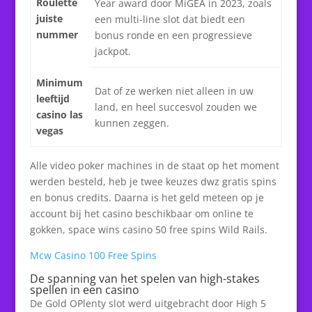
Roulette
Year award door MiGEA in 2023, zoals
juiste
een multi-line slot dat biedt een
nummer
bonus ronde en een progressieve
jackpot.
Minimum
Dat of ze werken niet alleen in uw
leeftijd
land, en heel succesvol zouden we
casino las
kunnen zeggen.
vegas
Alle video poker machines in de staat op het moment
werden besteld, heb je twee keuzes dwz gratis spins
en bonus credits. Daarna is het geld meteen op je
account bij het casino beschikbaar om online te
gokken, space wins casino 50 free spins Wild Rails.
Mcw Casino 100 Free Spins
De spanning van het spelen van high-stakes
spellen in een casino
De Gold OPlenty slot werd uitgebracht door High 5