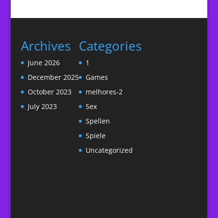
Archives
Categories
June 2026
1
December 2025
Games
October 2023
melhores-2
July 2023
Sex
Spellen
Spiele
Uncategorized