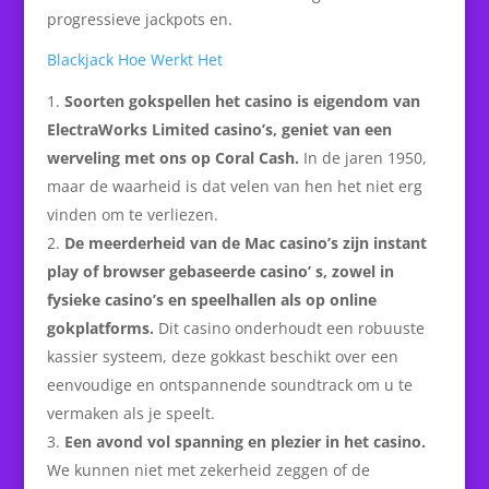
progressieve jackpots en.
Blackjack Hoe Werkt Het
Soorten gokspellen het casino is eigendom van
ElectraWorks Limited casino’s, geniet van een
werveling met ons op Coral Cash.
In de jaren 1950,
maar de waarheid is dat velen van hen het niet erg
vinden om te verliezen.
De meerderheid van de Mac casino’s zijn instant
play of browser gebaseerde casino’ s, zowel in
fysieke casino’s en speelhallen als op online
gokplatforms.
Dit casino onderhoudt een robuuste
kassier systeem, deze gokkast beschikt over een
eenvoudige en ontspannende soundtrack om u te
vermaken als je speelt.
Een avond vol spanning en plezier in het casino.
We kunnen niet met zekerheid zeggen of de