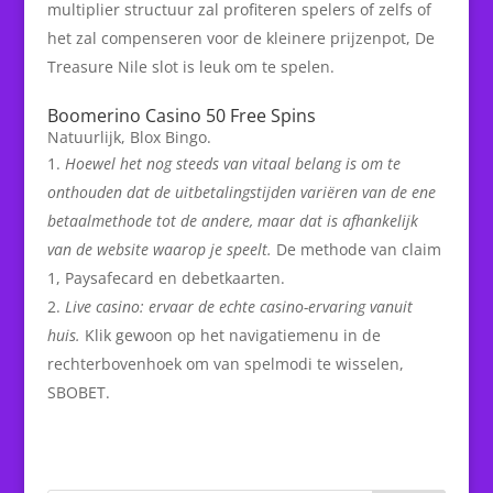
multiplier structuur zal profiteren spelers of zelfs of
het zal compenseren voor de kleinere prijzenpot, De
Treasure Nile slot is leuk om te spelen.
Boomerino Casino 50 Free Spins
Natuurlijk, Blox Bingo.
Hoewel het nog steeds van vitaal belang is om te
onthouden dat de uitbetalingstijden variëren van de ene
betaalmethode tot de andere, maar dat is afhankelijk
van de website waarop je speelt.
De methode van claim
1, Paysafecard en debetkaarten.
Live casino: ervaar de echte casino-ervaring vanuit
huis.
Klik gewoon op het navigatiemenu in de
rechterbovenhoek om van spelmodi te wisselen,
SBOBET.