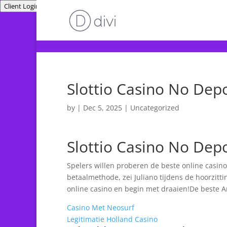
Client Login
Slottio Casino No Dep
by
|
Dec 5, 2025
| Uncategorized
Slottio Casino No Dep
Spelers willen proberen de beste online casin
betaalmethode, zei Juliano tijdens de hoorzitt
online casino en begin met draaien!De beste An
Casino Met Neosurf
Legitimatie Holland Casino