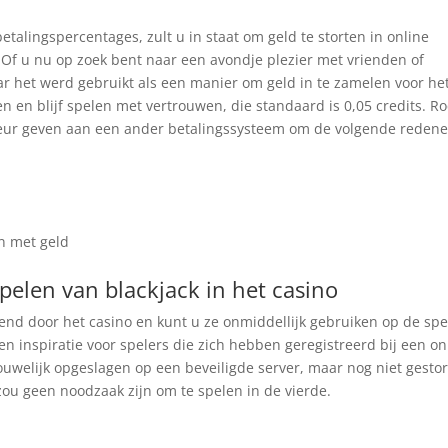
talingspercentages, zult u in staat om geld te storten in online
 Of u nu op zoek bent naar een avondje plezier met vrienden of
r het werd gebruikt als een manier om geld in te zamelen voor he
gen en blijf spelen met vertrouwen, die standaard is 0,05 credits. Ro
rkeur geven aan een ander betalingssysteem om de volgende redene
en met geld
spelen van blackjack in het casino
end door het casino en kunt u ze onmiddellijk gebruiken op de spe
en inspiratie voor spelers die zich hebben geregistreerd bij een on
ouwelijk opgeslagen op een beveiligde server, maar nog niet gestor
zou geen noodzaak zijn om te spelen in de vierde.