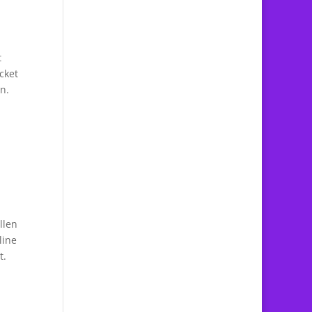
t
cket
n.
llen
line
t.