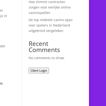
Hoe slimme contracten
zorgen voor eerlijke online
an
casinospellen
js in
De top mobiele casino apps
voor spelers in Nederland
uitgebreid vergeleken
Recent
eder
Comments
No comments to show.
Client Login
uc