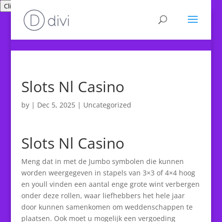
Client Login
Slots Nl Casino
by
|
Dec 5, 2025
| Uncategorized
Slots Nl Casino
Meng dat in met de Jumbo symbolen die kunnen
worden weergegeven in stapels van 3×3 of 4×4 hoog
en youll vinden een aantal enge grote wint verbergen
onder deze rollen, waar liefhebbers het hele jaar
door kunnen samenkomen om weddenschappen te
plaatsen. Ook moet u mogelijk een vergoeding