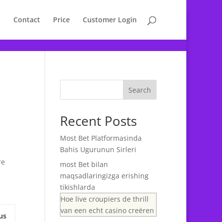
s
Contact
Price
Customer Login
Search
Recent Posts
Most Bet Platformasinda
Bahis Ugurunun Sirleri
re
most Bet bilan
maqsadlaringizga erishing
tikishlarda
Hoe live croupiers de thrill
van een echt casino creëren
us