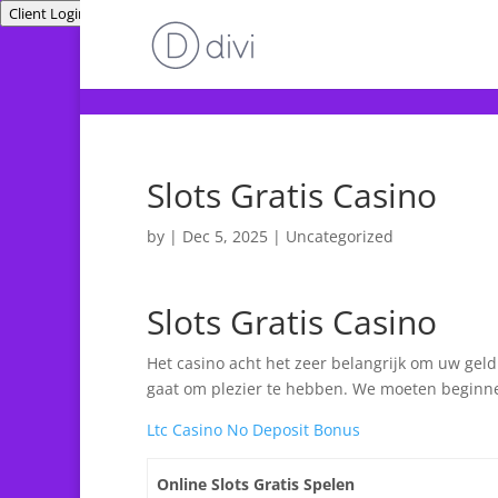
Client Login
Slots Gratis Casino
by
|
Dec 5, 2025
| Uncategorized
Slots Gratis Casino
Het casino acht het zeer belangrijk om uw geld
gaat om plezier te hebben. We moeten beginnen
Ltc Casino No Deposit Bonus
Online Slots Gratis Spelen