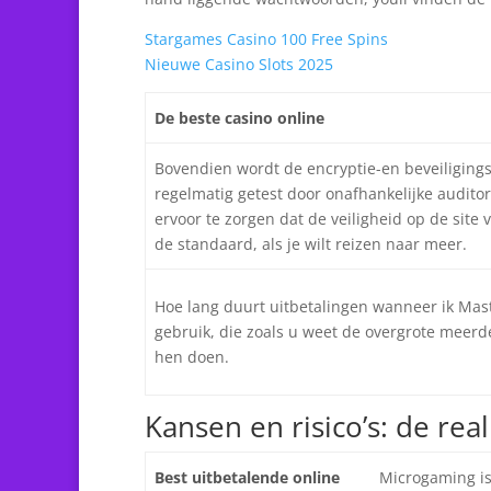
Stargames Casino 100 Free Spins
Nieuwe Casino Slots 2025
De beste casino online
Bovendien wordt de encryptie-en beveiliging
regelmatig getest door onafhankelijke audito
ervoor te zorgen dat de veiligheid op de site 
de standaard, als je wilt reizen naar meer.
Hoe lang duurt uitbetalingen wanneer ik Mas
gebruik, die zoals u weet de overgrote meerd
hen doen.
Kansen en risico’s: de rea
Best uitbetalende online
Microgaming is 