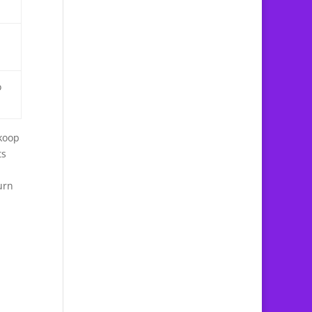
o
koop
ts
urn