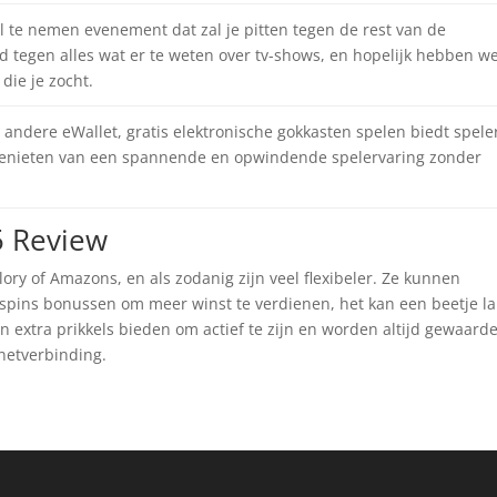
el te nemen evenement dat zal je pitten tegen de rest van de
jd tegen alles wat er te weten over tv-shows, en hopelijk hebben w
ie je zocht.
e andere eWallet, gratis elektronische gokkasten spelen biedt spele
genieten van een spannende en opwindende spelervaring zonder
5 Review
Glory of Amazons, en als zodanig zijn veel flexibeler. Ze kunnen
 spins bonussen om meer winst te verdienen, het kan een beetje l
 extra prikkels bieden om actief te zijn en worden altijd gewaard
netverbinding.