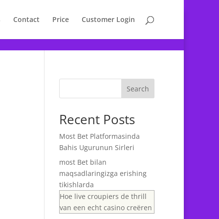
s
Contact
Price
Customer Login
Search
Recent Posts
Most Bet Platformasinda
Bahis Ugurunun Sirleri
most Bet bilan
maqsadlaringizga erishing
tikishlarda
Hoe live croupiers de thrill
van een echt casino creëren