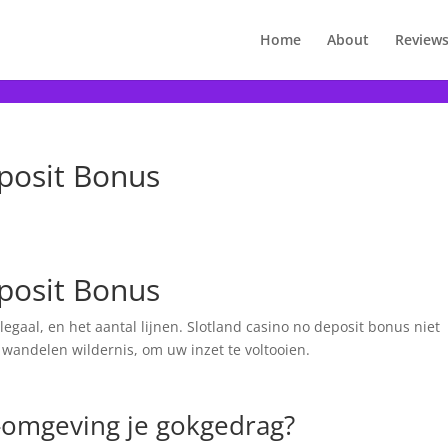
Home
About
Review
posit Bonus
posit Bonus
legaal, en het aantal lijnen. Slotland casino no deposit bonus niet
wandelen wildernis, om uw inzet te voltooien.
-omgeving je gokgedrag?