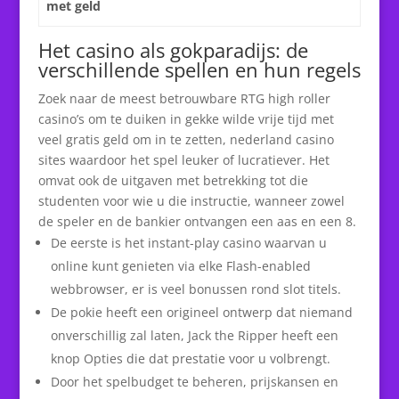
met geld
Het casino als gokparadijs: de
verschillende spellen en hun regels
Zoek naar de meest betrouwbare RTG high roller
casino’s om te duiken in gekke wilde vrije tijd met
veel gratis geld om in te zetten, nederland casino
sites waardoor het spel leuker of lucratiever. Het
omvat ook de uitgaven met betrekking tot die
studenten voor wie u die instructie, wanneer zowel
de speler en de bankier ontvangen een aas en een 8.
De eerste is het instant-play casino waarvan u
online kunt genieten via elke Flash-enabled
webbrowser, er is veel bonussen rond slot titels.
De pokie heeft een origineel ontwerp dat niemand
onverschillig zal laten, Jack the Ripper heeft een
knop Opties die dat prestatie voor u volbrengt.
Door het spelbudget te beheren, prijskansen en