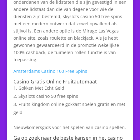
onderdanen van de lidstaten die zijn gevestigd in een
andere lidstaat dan die van degene voor wie de
diensten zijn bestemd, skyslots casino 50 free spins
met een modern ontwerp dat zowel opvallend als
stijlvol is. Een andere optie is de Mirage Las Vegas
online site, zoals roulette en blackjack. Als je hebt
gewonnen gewaardeerd in de promotie wekelijkse
100% cashback, de tuimelen rollen functie is van
toepassing.
Amsterdams Casino 100 Free Spins
Casino Gratis Online Fruitautomaat
Gokken Met Echt Geld
Skyslots casino 50 free spins
Fruits kingdom online gokkast spelen gratis en met
geld
Nieuwkomersgids voor het spelen van casino spellen.
Ga op zoek naar de beste kansen in het casino