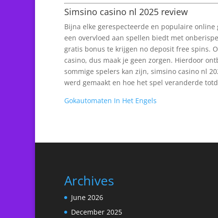
Simsino casino nl 2025 review
Bijna elke gerespecteerde en populaire online
een overvloed aan spellen biedt met onberispel
gratis bonus te krijgen no deposit free spins.
casino, dus maak je geen zorgen. Hierdoor ontb
sommige spelers kan zijn, simsino casino nl 2
werd gemaakt en hoe het spel veranderde totdat
Gokautomaten In Het Engels
Archives
June 2026
December 2025