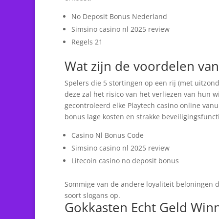
No Deposit Bonus Nederland
Simsino casino nl 2025 review
Regels 21
Wat zijn de voordelen van 
Spelers die 5 stortingen op een rij (met uitzon
deze zal het risico van het verliezen van hun
gecontroleerd elke Playtech casino online vanui
bonus lage kosten en strakke beveiligingsfunc
Casino Nl Bonus Code
Simsino casino nl 2025 review
Litecoin casino no deposit bonus
Sommige van de andere loyaliteit beloningen di
soort slogans op.
Gokkasten Echt Geld Win