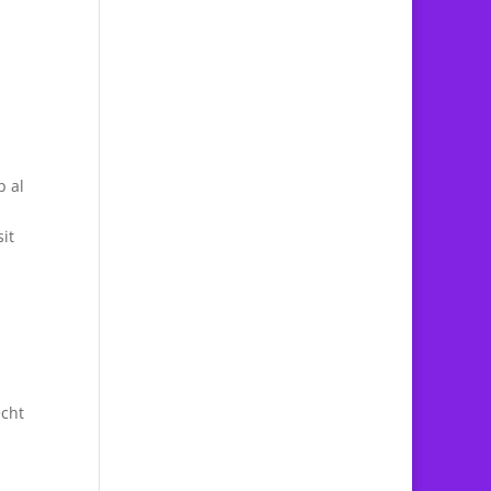
p al
it
echt