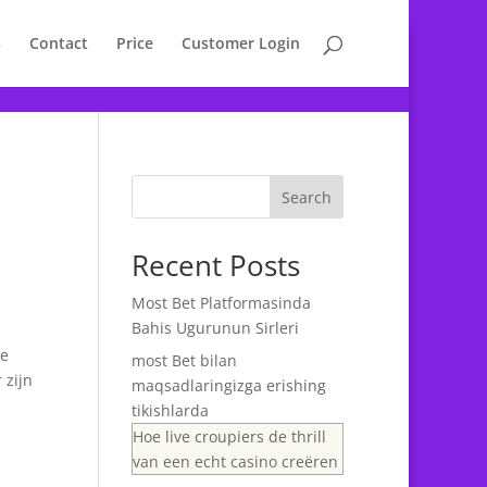
s
Contact
Price
Customer Login
Search
Recent Posts
Most Bet Platformasinda
Bahis Ugurunun Sirleri
ne
most Bet bilan
 zijn
maqsadlaringizga erishing
tikishlarda
Hoe live croupiers de thrill
van een echt casino creëren