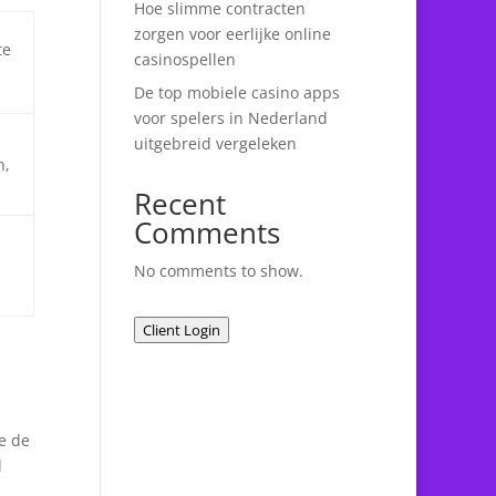
Hoe slimme contracten
zorgen voor eerlijke online
te
casinospellen
De top mobiele casino apps
voor spelers in Nederland
uitgebreid vergeleken
n,
Recent
Comments
No comments to show.
Client Login
e de
d