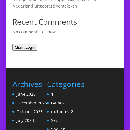
Nederland uitgebreid vergeleken
Recent Comments
No comments to show.
Client Login
Archives
Categories
June 2026
1
December 2025
Games
October 2023
melhores-2
July 2023
Sex
Spellen