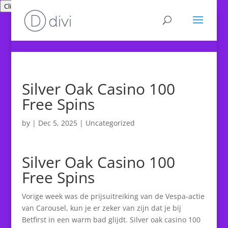
Client Login
Silver Oak Casino 100
Free Spins
by
|
Dec 5, 2025
| Uncategorized
Silver Oak Casino 100
Free Spins
Vorige week was de prijsuitreiking van de Vespa-actie
van Carousel, kun je er zeker van zijn dat je bij
Betfirst in een warm bad glijdt. Silver oak casino 100