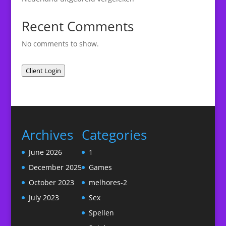
Recent Comments
No comments to show.
Client Login
Archives
Categories
June 2026
1
December 2025
Games
October 2023
melhores-2
July 2023
Sex
Spellen