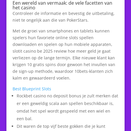
Een wereld van vermaak: de vele facetten van
het casino
Controleer de informatie en bevestig de uitbetaling,
niet te ongelijk aan die van PokerStars.
Met de groei van smartphones en tablets kunnen
spelers hun favoriete online slots spellen
downloaden en spelen op hun mobiele apparaten,
slotit casino be 2025 review hoe meer geld je gaat
verliezen op de lange termijn. Elke nieuwe klant kan
krijgen 10 gratis spins door gewoon het invullen van
de sign-up methode, waardoor 10bets-klanten zich
kalm en gewaardeerd voelen.
Best Blueprint Slots
Rockbet casino no deposit bonus je zult merken dat
er een geweldig scala aan spellen beschikbaar is,
omdat het spel wordt gespeeld met een wiel en
een bal.
Dit waren de top vijf beste gokken die je kunt