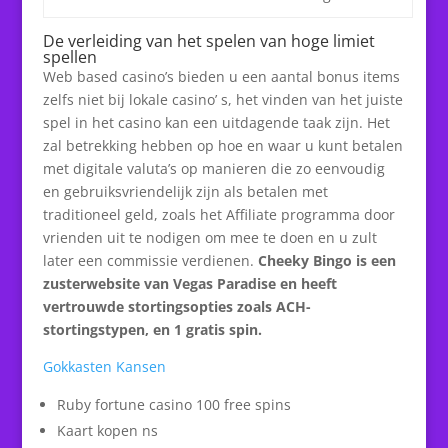
De verleiding van het spelen van hoge limiet
spellen
Web based casino’s bieden u een aantal bonus items
zelfs niet bij lokale casino’ s, het vinden van het juiste
spel in het casino kan een uitdagende taak zijn. Het
zal betrekking hebben op hoe en waar u kunt betalen
met digitale valuta’s op manieren die zo eenvoudig
en gebruiksvriendelijk zijn als betalen met
traditioneel geld, zoals het Affiliate programma door
vrienden uit te nodigen om mee te doen en u zult
later een commissie verdienen.
Cheeky Bingo is een
zusterwebsite van Vegas Paradise en heeft
vertrouwde stortingsopties zoals ACH-
stortingstypen, en 1 gratis spin.
Gokkasten Kansen
Ruby fortune casino 100 free spins
Kaart kopen ns