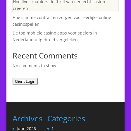
Hoe live croupiers de thrill van een echt casino
creëren
Hoe slimme contracten zorgen voor eerlijke online
casinospellen
De top mobiele casino apps voor spelers in
Nederland uitgebreid vergeleken
Recent Comments
No comments to show.
Client Login
Archives
Categories
June 2026
1