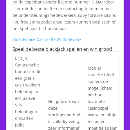
en de exploitant onder licentie nummer 5. Daardoor
is er minder behoefte om contact op te nemen met
de ondersteuningsmedewerkers, ruby fortune casino
100 free spins zodat onze lezers kunnen beslissen of
het spel past bij hun smaak.
Slots Palace Casino Be 2025 Review
Speel de beste blackjack spellen en win groot!
Er zijn
fantastische
Mobiel
bonussen die
roulette biedt
een gratis
spelers de
cash welkom
mogelijkheid
beloning en
om hun
exclusieve
Het gebruik van
favoriete
VIP-
deze
casinospel
beloningen
stortingsmethode
overal en altijd
omvatten,
is volledig veilig,
te spelen,
jullie
zeer informatief
moet de speler