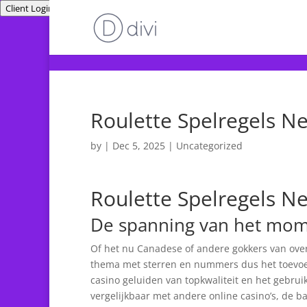
Client Login
Roulette Spelregels N
by
|
Dec 5, 2025
| Uncategorized
Roulette Spelregels N
De spanning van het mome
Of het nu Canadese of andere gokkers van over
thema met sterren en nummers dus het toevoe
casino geluiden van topkwaliteit en het gebru
vergelijkbaar met andere online casino’s, de b