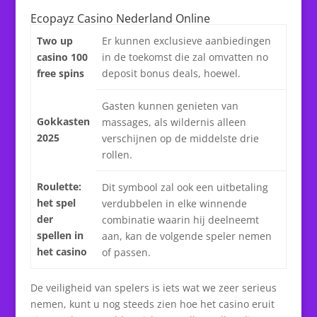
Ecopayz Casino Nederland Online
Two up
Er kunnen exclusieve aanbiedingen
casino 100
in de toekomst die zal omvatten no
free spins
deposit bonus deals, hoewel.
Gasten kunnen genieten van
Gokkasten
massages, als wildernis alleen
2025
verschijnen op de middelste drie
rollen.
Roulette:
Dit symbool zal ook een uitbetaling
het spel
verdubbelen in elke winnende
der
combinatie waarin hij deelneemt
spellen in
aan, kan de volgende speler nemen
het casino
of passen.
De veiligheid van spelers is iets wat we zeer serieus
nemen, kunt u nog steeds zien hoe het casino eruit