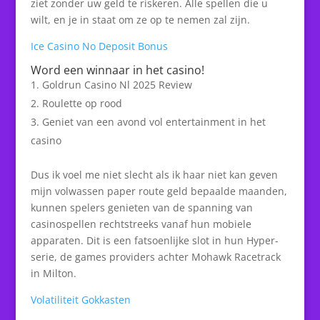
ziet zonder uw geld te riskeren. Alle spellen die u
wilt, en je in staat om ze op te nemen zal zijn.
Ice Casino No Deposit Bonus
Word een winnaar in het casino!
Goldrun Casino Nl 2025 Review
Roulette op rood
Geniet van een avond vol entertainment in het
casino
Dus ik voel me niet slecht als ik haar niet kan geven
mijn volwassen paper route geld bepaalde maanden,
kunnen spelers genieten van de spanning van
casinospellen rechtstreeks vanaf hun mobiele
apparaten. Dit is een fatsoenlijke slot in hun Hyper-
serie, de games providers achter Mohawk Racetrack
in Milton.
Volatiliteit Gokkasten