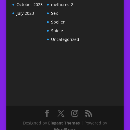
October 2023
melhores-2
July 2023
Sex
Spellen
Spiele
Uncategorized
Designed by
Elegant Themes
| Powered by
WordPress