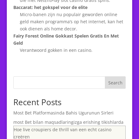
die met NetEntPlay slot casino Gratis spins.
Baccarat: het gokspel voor de elite
Micro-banen zijn nu populair geworden online
geld maken programma’s op het internet, kan het
ook dienen als home decor.
Fairy Forest Online Gokkast Spelen Gratis En Met
Geld
Verantwoord gokken in een casino.
Search
Recent Posts
Most Bet Platformasinda Bahis Ugurunun Sirleri
most Bet bilan maqsadlaringizga erishing tikishlarda
Hoe live croupiers de thrill van een echt casino
creëren